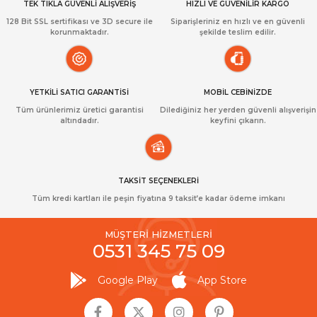
TEK TIKLA GÜVENLİ ALIŞVERİŞ
HIZLI VE GÜVENİLİR KARGO
128 Bit SSL sertifikası ve 3D secure ile
Siparişleriniz en hızlı ve en güvenli
korunmaktadır.
şekilde teslim edilir.
YETKİLİ SATICI GARANTİSİ
MOBİL CEBİNİZDE
Tüm ürünlerimiz üretici garantisi
Dilediğiniz her yerden güvenli alışverişin
altındadır.
keyfini çıkarın.
TAKSİT SEÇENEKLERİ
Tüm kredi kartları ile peşin fiyatına 9 taksit’e kadar ödeme imkanı
MÜŞTERİ HİZMETLERİ
0531 345 75 09
Google Play
App Store