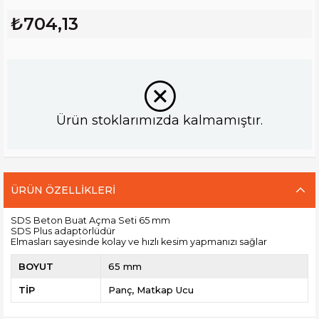
₺704,13
Ürün stoklarımızda kalmamıştır.
ÜRÜN ÖZELLIKLERI
SDS Beton Buat Açma Seti 65 mm
SDS Plus adaptörlüdür
Elmasları sayesinde kolay ve hızlı kesim yapmanızı sağlar
BOYUT
65 mm
TİP
Panç
Matkap Ucu