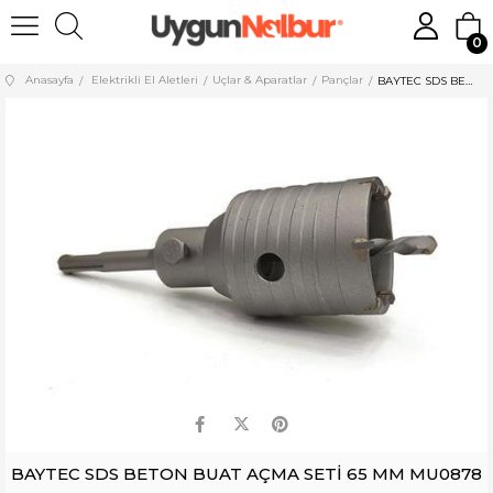
0
Anasayfa
Elektrikli El Aletleri
Uçlar & Aparatlar
Pançlar
BAYTEC SDS BETON BUAT AÇMA SETİ 65 MM MU0878
BAYTEC SDS BETON BUAT AÇMA SETİ 65 MM MU0878