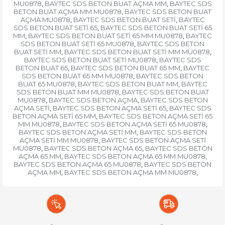
MU0878
BAYTEC SDS BETON BUAT AÇMA MM
BAYTEC SDS
,
,
BETON BUAT AÇMA MM MU0878
BAYTEC SDS BETON BUAT
,
AÇMA MU0878
BAYTEC SDS BETON BUAT SETİ
BAYTEC
,
,
SDS BETON BUAT SETİ 65
BAYTEC SDS BETON BUAT SETİ 65
,
MM
BAYTEC SDS BETON BUAT SETİ 65 MM MU0878
BAYTEC
,
,
SDS BETON BUAT SETİ 65 MU0878
BAYTEC SDS BETON
,
BUAT SETİ MM
BAYTEC SDS BETON BUAT SETİ MM MU0878
,
,
BAYTEC SDS BETON BUAT SETİ MU0878
BAYTEC SDS
,
BETON BUAT 65
BAYTEC SDS BETON BUAT 65 MM
BAYTEC
,
,
SDS BETON BUAT 65 MM MU0878
BAYTEC SDS BETON
,
BUAT 65 MU0878
BAYTEC SDS BETON BUAT MM
BAYTEC
,
,
SDS BETON BUAT MM MU0878
BAYTEC SDS BETON BUAT
,
MU0878
BAYTEC SDS BETON AÇMA
BAYTEC SDS BETON
,
,
AÇMA SETİ
BAYTEC SDS BETON AÇMA SETİ 65
BAYTEC SDS
,
,
BETON AÇMA SETİ 65 MM
BAYTEC SDS BETON AÇMA SETİ 65
,
MM MU0878
BAYTEC SDS BETON AÇMA SETİ 65 MU0878
,
,
BAYTEC SDS BETON AÇMA SETİ MM
BAYTEC SDS BETON
,
AÇMA SETİ MM MU0878
BAYTEC SDS BETON AÇMA SETİ
,
MU0878
BAYTEC SDS BETON AÇMA 65
BAYTEC SDS BETON
,
,
AÇMA 65 MM
BAYTEC SDS BETON AÇMA 65 MM MU0878
,
,
BAYTEC SDS BETON AÇMA 65 MU0878
BAYTEC SDS BETON
,
AÇMA MM
BAYTEC SDS BETON AÇMA MM MU0878
,
,