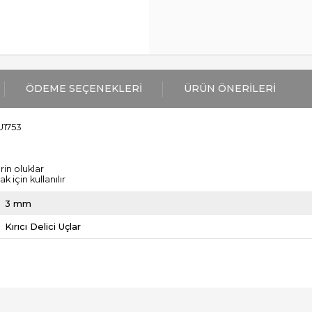
ÖDEME SEÇENEKLERI
ÜRÜN ÖNERILERI
U1753
rin oluklar
için kullanılır
3 mm
Kırıcı Delici Uçlar