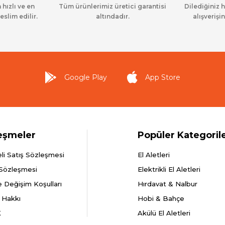
 hızlı ve en
Tüm ürünlerimiz üretici garantisi
Dilediğiniz 
eslim edilir.
altındadır.
alışverişin
Google Play
App Store
eşmeler
Popüler Kategoril
li Satış Sözleşmesi
El Aletleri
 Sözleşmesi
Elektrikli El Aletleri
e Değişim Koşulları
Hırdavat & Nalbur
 Hakkı
Hobi & Bahçe
K
Akülü El Aletleri