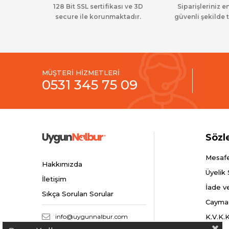
128 Bit SSL sertifikası ve 3D
Siparişleriniz en
secure ile korunmaktadır.
güvenli şekilde t
MÜŞTERİ HİZMETLERİ
0531 345 75 09
Sözl
Mesafe
Hakkımızda
Üyelik
İletişim
İade v
Sıkça Sorulan Sorular
Cayma
info@uygunnalbur.com
K.V.K.