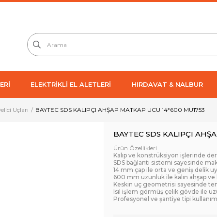
ERİ
ELEKTRİKLİ EL ALETLERİ
HIRDAVAT & NALBUR
Delici Uçları
BAYTEC SDS KALIPÇI AHŞAP MATKAP UCU 14*600 MU1753
BAYTEC SDS KALIPÇI AHŞ
Ürün Özellikleri
Kalıp ve konstrüksiyon işlerinde de
SDS bağlantı sistemi sayesinde mak
14 mm çap ile orta ve geniş delik 
600 mm uzunluk ile kalın ahşap ve 
Keskin uç geometrisi sayesinde tem
Isıl işlem görmüş çelik gövde ile 
Profesyonel ve şantiye tipi kullanı