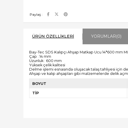
Paylaş :
ÜRÜN ÖZELLIKLERI
YORUMLAR
(0)
Bay-Tec SDS Kalıpçı Ahşap Matkap Ucu 14*600 mm M
Çap : 14 mm
Uzunluk : 600 mm
Yüksek çelik kalitesi
Delme işlemi esnasında oluşacak talaş tahliyesi için de
Ahşap ve kalıp ahşapları gibi malzemelerde delik açmak 
BOYUT
TİP