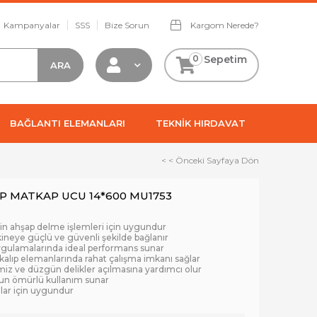
Kampanyalar
SSS
Bize Sorun
Kargom Nerede?
0
Sepetim
BAĞLANTI ELEMANLARI
TEKNİK HIRDAVAT
< < Önceki Sayfaya Dön
AP MATKAP UCU 14*600 MU1753
rin ahşap delme işlemleri için uygundur
ineye güçlü ve güvenli şekilde bağlanır
uygulamalarında ideal performans sunar
kalıp elemanlarında rahat çalışma imkanı sağlar
iz ve düzgün delikler açılmasına yardımcı olur
uzun ömürlü kullanım sunar
mlar için uygundur