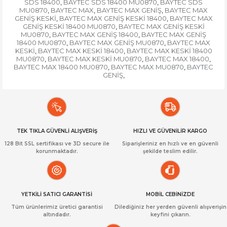
SDS 18400
BAYTEC SDS 18400 MU0870
BAYTEC SDS
,
,
MU0870
BAYTEC MAX
BAYTEC MAX GENİŞ
BAYTEC MAX
,
,
,
GENİŞ KESKİ
BAYTEC MAX GENİŞ KESKİ 18400
BAYTEC MAX
,
,
GENİŞ KESKİ 18400 MU0870
BAYTEC MAX GENİŞ KESKİ
,
MU0870
BAYTEC MAX GENİŞ 18400
BAYTEC MAX GENİŞ
,
,
18400 MU0870
BAYTEC MAX GENİŞ MU0870
BAYTEC MAX
,
,
KESKİ
BAYTEC MAX KESKİ 18400
BAYTEC MAX KESKİ 18400
,
,
MU0870
BAYTEC MAX KESKİ MU0870
BAYTEC MAX 18400
,
,
,
BAYTEC MAX 18400 MU0870
BAYTEC MAX MU0870
BAYTEC
,
,
GENİŞ
,
TEK TIKLA GÜVENLİ ALIŞVERİŞ
HIZLI VE GÜVENİLİR KARGO
128 Bit SSL sertifikası ve 3D secure ile
Siparişleriniz en hızlı ve en güvenli
korunmaktadır.
şekilde teslim edilir.
YETKİLİ SATICI GARANTİSİ
MOBİL CEBİNİZDE
Tüm ürünlerimiz üretici garantisi
Dilediğiniz her yerden güvenli alışverişin
altındadır.
keyfini çıkarın.