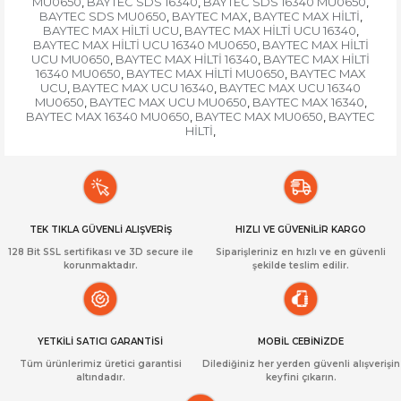
MU0650
BAYTEC SDS 16340
BAYTEC SDS 16340 MU0650
,
,
,
BAYTEC SDS MU0650
BAYTEC MAX
BAYTEC MAX HİLTİ
,
,
,
BAYTEC MAX HİLTİ UCU
BAYTEC MAX HİLTİ UCU 16340
,
,
BAYTEC MAX HİLTİ UCU 16340 MU0650
BAYTEC MAX HİLTİ
,
UCU MU0650
BAYTEC MAX HİLTİ 16340
BAYTEC MAX HİLTİ
,
,
16340 MU0650
BAYTEC MAX HİLTİ MU0650
BAYTEC MAX
,
,
UCU
BAYTEC MAX UCU 16340
BAYTEC MAX UCU 16340
,
,
MU0650
BAYTEC MAX UCU MU0650
BAYTEC MAX 16340
,
,
,
BAYTEC MAX 16340 MU0650
BAYTEC MAX MU0650
BAYTEC
,
,
HİLTİ
,
TEK TIKLA GÜVENLİ ALIŞVERİŞ
HIZLI VE GÜVENİLİR KARGO
128 Bit SSL sertifikası ve 3D secure ile
Siparişleriniz en hızlı ve en güvenli
korunmaktadır.
şekilde teslim edilir.
YETKİLİ SATICI GARANTİSİ
MOBİL CEBİNİZDE
Tüm ürünlerimiz üretici garantisi
Dilediğiniz her yerden güvenli alışverişin
altındadır.
keyfini çıkarın.