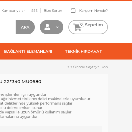
Kampanyalar
SSS
Bize Sorun
Kargom Nerede?
0
Sepetim
BAĞLANTI ELEMANLARI
TEKNİK HIRDAVAT
< < Önceki Sayfaya Dön
CU 22*340 MU0680
me işlemleri için uygundur
ağır hizmet tipi kırıcı delici makinelerle uyumludur
sat deliklerinde yüksek performans sağlar
ollü delme imkanı sunar
de yapısı ile uzun ömürlü kullanım sağlar
ulamalarına uygundur