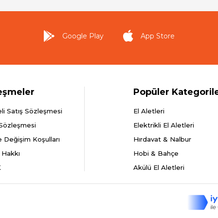
Google Play
App Store
eşmeler
Popüler Kategoril
li Satış Sözleşmesi
El Aletleri
 Sözleşmesi
Elektrikli El Aletleri
e Değişim Koşulları
Hırdavat & Nalbur
 Hakkı
Hobi & Bahçe
K
Akülü El Aletleri