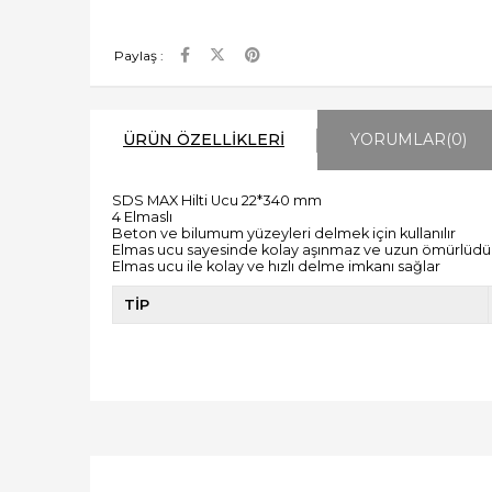
Paylaş :
ÜRÜN ÖZELLIKLERI
YORUMLAR
(0)
SDS MAX Hilti Ucu 22*340 mm
4 Elmaslı
Beton ve bilumum yüzeyleri delmek için kullanılır
Elmas ucu sayesinde kolay aşınmaz ve uzun ömürlüdü
Elmas ucu ile kolay ve hızlı delme imkanı sağlar
TİP