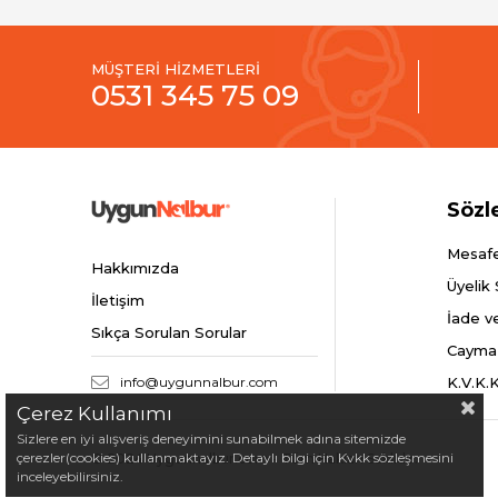
MÜŞTERİ HİZMETLERİ
0531 345 75 09
Sözl
Mesafe
Hakkımızda
Üyelik
İletişim
İade v
Sıkça Sorulan Sorular
Cayma
info@uygunnalbur.com
K.V.K.
Çerez Kullanımı
Sizlere en iyi alışveriş deneyimini sunabilmek adına sitemizde
çerezler(cookies) kullanmaktayız. Detaylı bilgi için Kvkk sözleşmesini
© 2024 Uygunnalbur.com - Tüm Hakları Saklıdır.
inceleyebilirsiniz.