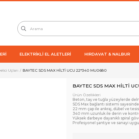
ERİ
ELEKTRİKLİ EL ALETLERİ
HIRDAVAT & NALBUR
Delici Uçları
BAYTEC SDS MAX HİLTİ UCU 22*340 MU0680
BAYTEC SDS MAX HİLTİ U
Ürün Özellikleri
Beton, taş ve tuğla yüzeylerde del
SDS Max bağlantı sistemi sayesinde 
22 mm çap ile ankraj, dübel ve tesi
340 mm uzunluk ile derin ve kontr
Yüksek darbeye dayanıklı spiral göv
Profesyonel şantiye ve sanayi uyg