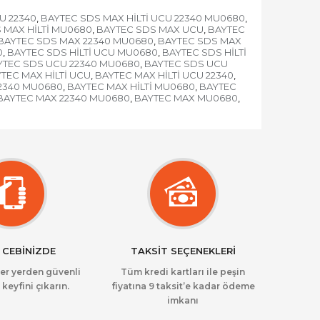
U 22340
BAYTEC SDS MAX HİLTİ UCU 22340 MU0680
,
,
 MAX HİLTİ MU0680
BAYTEC SDS MAX UCU
BAYTEC
,
,
BAYTEC SDS MAX 22340 MU0680
BAYTEC SDS MAX
,
0
BAYTEC SDS HİLTİ UCU MU0680
BAYTEC SDS HİLTİ
,
,
YTEC SDS UCU 22340 MU0680
BAYTEC SDS UCU
,
TEC MAX HİLTİ UCU
BAYTEC MAX HİLTİ UCU 22340
,
,
22340 MU0680
BAYTEC MAX HİLTİ MU0680
BAYTEC
,
,
BAYTEC MAX 22340 MU0680
BAYTEC MAX MU0680
,
,
 CEBİNİZDE
TAKSİT SEÇENEKLERİ
her yerden güvenli
Tüm kredi kartları ile peşin
 keyfini çıkarın.
fiyatına 9 taksit’e kadar ödeme
imkanı