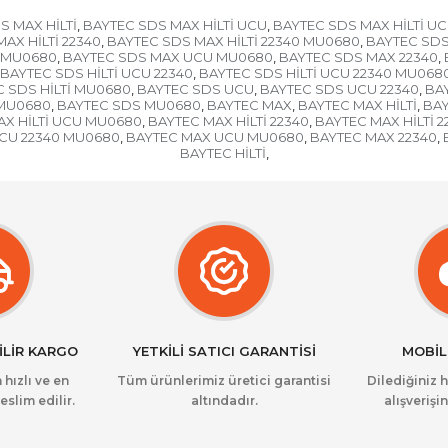
S MAX HİLTİ
BAYTEC SDS MAX HİLTİ UCU
BAYTEC SDS MAX HİLTİ UC
,
,
AX HİLTİ 22340
BAYTEC SDS MAX HİLTİ 22340 MU0680
BAYTEC SDS
,
,
0 MU0680
BAYTEC SDS MAX UCU MU0680
BAYTEC SDS MAX 22340
,
,
,
BAYTEC SDS HİLTİ UCU 22340
BAYTEC SDS HİLTİ UCU 22340 MU068
,
 SDS HİLTİ MU0680
BAYTEC SDS UCU
BAYTEC SDS UCU 22340
BA
,
,
,
 MU0680
BAYTEC SDS MU0680
BAYTEC MAX
BAYTEC MAX HİLTİ
BAY
,
,
,
,
AX HİLTİ UCU MU0680
BAYTEC MAX HİLTİ 22340
BAYTEC MAX HİLTİ 
,
,
CU 22340 MU0680
BAYTEC MAX UCU MU0680
BAYTEC MAX 22340
,
,
,
BAYTEC HİLTİ
,
İLİR KARGO
YETKİLİ SATICI GARANTİSİ
MOBİL
 hızlı ve en
Tüm ürünlerimiz üretici garantisi
Dilediğiniz 
eslim edilir.
altındadır.
alışverişin