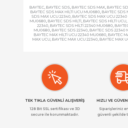
BAYTEC
BAYTEC SDS
BAYTEC SDS MAX
BAYTEC SD
,
,
,
BAYTEC SDS MAX HİLTİ UCU MU0680
BAYTEC SDS M
,
SDS MAX UCU 22340
BAYTEC SDS MAX UCU 2234
,
MU0680
BAYTEC SDS HİLTİ
BAYTEC SDS HİLTİ UCU
,
,
,
22340
BAYTEC SDS HİLTİ 22340 MU0680
BAYTEC
,
,
MU0680
BAYTEC SDS 22340
BAYTEC SDS 22340
,
,
BAYTEC MAX HİLTİ UCU 22340 MU0680
BAYTEC M
,
MAX UCU
BAYTEC MAX UCU 22340
BAYTEC MAX U
,
,
TEK TIKLA GÜVENLİ ALIŞVERİŞ
HIZLI VE GÜVEN
128 Bit SSL sertifikası ve 3D
Siparişleriniz en
secure ile korunmaktadır.
güvenli şekilde t