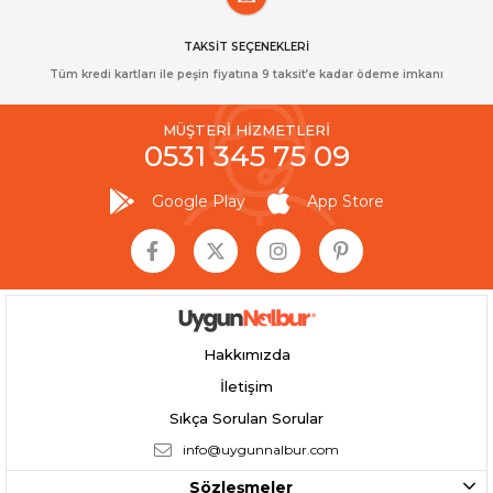
TAKSİT SEÇENEKLERİ
Tüm kredi kartları ile peşin fiyatına 9 taksit’e kadar ödeme imkanı
MÜŞTERİ HİZMETLERİ
0531 345 75 09
Google Play
App Store
Hakkımızda
İletişim
Sıkça Sorulan Sorular
info@uygunnalbur.com
Sözleşmeler