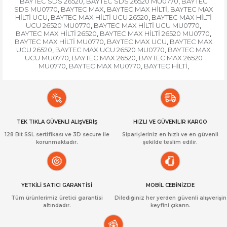
BAYTEC SDS 26520
BAYTEC SDS 26520 MU0770
BAYTEC
,
,
SDS MU0770
BAYTEC MAX
BAYTEC MAX HİLTİ
BAYTEC MAX
,
,
,
HİLTİ UCU
BAYTEC MAX HİLTİ UCU 26520
BAYTEC MAX HİLTİ
,
,
UCU 26520 MU0770
BAYTEC MAX HİLTİ UCU MU0770
,
,
BAYTEC MAX HİLTİ 26520
BAYTEC MAX HİLTİ 26520 MU0770
,
,
BAYTEC MAX HİLTİ MU0770
BAYTEC MAX UCU
BAYTEC MAX
,
,
UCU 26520
BAYTEC MAX UCU 26520 MU0770
BAYTEC MAX
,
,
UCU MU0770
BAYTEC MAX 26520
BAYTEC MAX 26520
,
,
MU0770
BAYTEC MAX MU0770
BAYTEC HİLTİ
,
,
,
TEK TIKLA GÜVENLİ ALIŞVERİŞ
HIZLI VE GÜVENİLİR KARGO
128 Bit SSL sertifikası ve 3D secure ile
Siparişleriniz en hızlı ve en güvenli
korunmaktadır.
şekilde teslim edilir.
YETKİLİ SATICI GARANTİSİ
MOBİL CEBİNİZDE
Tüm ürünlerimiz üretici garantisi
Dilediğiniz her yerden güvenli alışverişin
altındadır.
keyfini çıkarın.