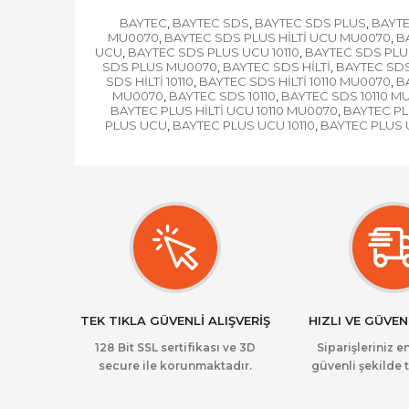
BAYTEC
BAYTEC SDS
BAYTEC SDS PLUS
BAYTE
,
,
,
MU0070
BAYTEC SDS PLUS HİLTİ UCU MU0070
BA
,
,
UCU
BAYTEC SDS PLUS UCU 10110
BAYTEC SDS PLU
,
,
SDS PLUS MU0070
BAYTEC SDS HİLTİ
BAYTEC SDS
,
,
SDS HİLTİ 10110
BAYTEC SDS HİLTİ 10110 MU0070
B
,
,
MU0070
BAYTEC SDS 10110
BAYTEC SDS 10110 M
,
,
BAYTEC PLUS HİLTİ UCU 10110 MU0070
BAYTEC PL
,
PLUS UCU
BAYTEC PLUS UCU 10110
BAYTEC PLUS 
,
,
TEK TIKLA GÜVENLİ ALIŞVERİŞ
HIZLI VE GÜVEN
128 Bit SSL sertifikası ve 3D
Siparişleriniz en
secure ile korunmaktadır.
güvenli şekilde t