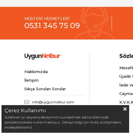
MÜŞTERİ HİZMETLERİ
0531 345 75 09
Sözl
Mesafe
Hakkımızda
Üyelik
İletişim
İade v
Sıkça Sorulan Sorular
Cayma
info@uygunnalbur.com
K.V.K.
Çerez Kullanımı
Sizlere en iyi alışveriş deneyimini sunabilmek adına sitemizde
çerezler(cookies) kullanmaktayız. Detaylı bilgi için Kvkk sözleşmesini
© 2024 Uygunnalbur.com - Tüm Hakları Saklıdır.
inceleyebilirsiniz.