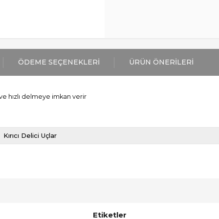
ÖDEME SEÇENEKLERI
ÜRÜN ÖNERILERI
ve hızlı delmeye imkan verir
Kırıcı Delici Uçlar
Etiketler