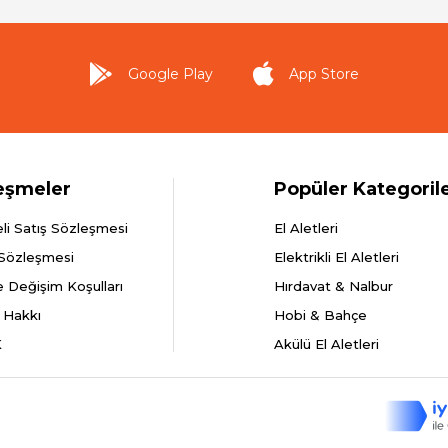
Google Play
App Store
eşmeler
Popüler Kategoril
li Satış Sözleşmesi
El Aletleri
 Sözleşmesi
Elektrikli El Aletleri
e Değişim Koşulları
Hırdavat & Nalbur
 Hakkı
Hobi & Bahçe
K
Akülü El Aletleri