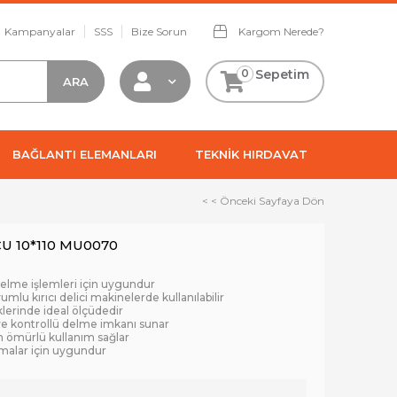
Kampanyalar
SSS
Bize Sorun
Kargom Nerede?
0
Sepetim
BAĞLANTI ELEMANLARI
TEKNİK HIRDAVAT
< < Önceki Sayfaya Dön
U 10*110 MU0070
elme işlemleri için uygundur
mlu kırıcı delici makinelerde kullanılabilir
lerinde ideal ölçüdedir
e kontrollü delme imkanı sunar
un ömürlü kullanım sağlar
amalar için uygundur