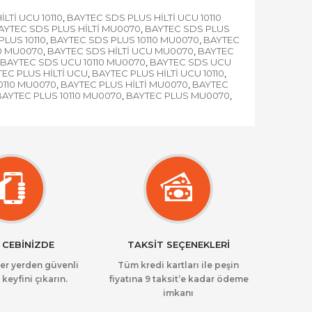
LTİ UCU 10110
BAYTEC SDS PLUS HİLTİ UCU 10110
,
AYTEC SDS PLUS HİLTİ MU0070
BAYTEC SDS PLUS
,
LUS 10110
BAYTEC SDS PLUS 10110 MU0070
BAYTEC
,
,
10 MU0070
BAYTEC SDS HİLTİ UCU MU0070
BAYTEC
,
,
BAYTEC SDS UCU 10110 MU0070
BAYTEC SDS UCU
,
EC PLUS HİLTİ UCU
BAYTEC PLUS HİLTİ UCU 10110
,
,
10110 MU0070
BAYTEC PLUS HİLTİ MU0070
BAYTEC
,
,
BAYTEC PLUS 10110 MU0070
BAYTEC PLUS MU0070
,
,
 CEBİNİZDE
TAKSİT SEÇENEKLERİ
her yerden güvenli
Tüm kredi kartları ile peşin
 keyfini çıkarın.
fiyatına 9 taksit’e kadar ödeme
imkanı