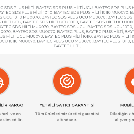
C SDS PLUS HİLTİ
BAYTEC SDS PLUS HİLTİ UCU
BAYTEC SDS PLUS Hİ
,
,
YTEC SDS PLUS HİLTİ 10110
BAYTEC SDS PLUS HİLTİ 10110 MU0070
B
,
,
S UCU 10110 MU0070
BAYTEC SDS PLUS UCU MU0070
BAYTEC SDS P
,
,
 HİLTİ UCU
BAYTEC SDS HİLTİ UCU 10110
BAYTEC SDS HİLTİ UCU 101
,
,
AYTEC SDS HİLTİ MU0070
BAYTEC SDS UCU
BAYTEC SDS UCU 10110
,
,
,
U0070
BAYTEC SDS MU0070
BAYTEC PLUS
BAYTEC PLUS HİLTİ
BAYT
,
,
,
,
US HİLTİ UCU MU0070
BAYTEC PLUS HİLTİ 10110
BAYTEC PLUS HİLTİ 
,
,
UCU 10110 MU0070
BAYTEC PLUS UCU MU0070
BAYTEC PLUS 10110
,
,
,
BAYTEC HİLTİ
,
İLİR KARGO
YETKİLİ SATICI GARANTİSİ
MOBİL
 hızlı ve en
Tüm ürünlerimiz üretici garantisi
Dilediğiniz 
eslim edilir.
altındadır.
alışverişin