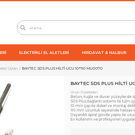
ERİ
ELEKTRİKLİ EL ALETLERİ
HIRDAVAT & NALBUR
Delici Uçları
BAYTEC SDS PLUS HİLTİ UCU 10*110 MU0070
BAYTEC SDS PLUS HİLTİ UC
Ürün Özellikleri
Beton, tuğla ve duvar yüzeylerde d
SDS Plus bağlantı sistemi ile tüm uyu
10 mm çap ile dübel ve montaj delik
110 mm uzunluk sayesinde hassas v
Dayanıklı spiral gövde yapısı ile uz
Ev kullanımı ve profesyonel uygul