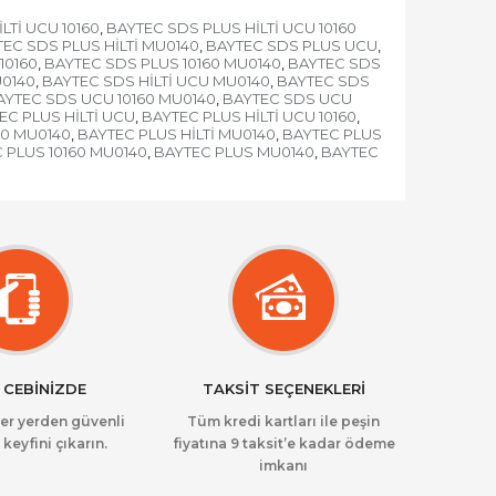
LTİ UCU 10160
BAYTEC SDS PLUS HİLTİ UCU 10160
,
EC SDS PLUS HİLTİ MU0140
BAYTEC SDS PLUS UCU
,
,
10160
BAYTEC SDS PLUS 10160 MU0140
BAYTEC SDS
,
,
U0140
BAYTEC SDS HİLTİ UCU MU0140
BAYTEC SDS
,
,
AYTEC SDS UCU 10160 MU0140
BAYTEC SDS UCU
,
EC PLUS HİLTİ UCU
BAYTEC PLUS HİLTİ UCU 10160
,
,
60 MU0140
BAYTEC PLUS HİLTİ MU0140
BAYTEC PLUS
,
,
 PLUS 10160 MU0140
BAYTEC PLUS MU0140
BAYTEC
,
,
 CEBİNİZDE
TAKSİT SEÇENEKLERİ
her yerden güvenli
Tüm kredi kartları ile peşin
 keyfini çıkarın.
fiyatına 9 taksit’e kadar ödeme
imkanı