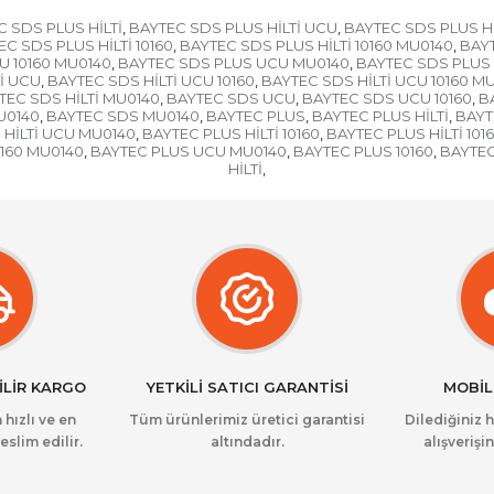
 SDS PLUS HİLTİ
BAYTEC SDS PLUS HİLTİ UCU
BAYTEC SDS PLUS Hİ
,
,
C SDS PLUS HİLTİ 10160
BAYTEC SDS PLUS HİLTİ 10160 MU0140
BAYT
,
,
U 10160 MU0140
BAYTEC SDS PLUS UCU MU0140
BAYTEC SDS PLUS 
,
,
İ UCU
BAYTEC SDS HİLTİ UCU 10160
BAYTEC SDS HİLTİ UCU 10160 M
,
,
TEC SDS HİLTİ MU0140
BAYTEC SDS UCU
BAYTEC SDS UCU 10160
B
,
,
,
U0140
BAYTEC SDS MU0140
BAYTEC PLUS
BAYTEC PLUS HİLTİ
BAYT
,
,
,
,
 HİLTİ UCU MU0140
BAYTEC PLUS HİLTİ 10160
BAYTEC PLUS HİLTİ 101
,
,
160 MU0140
BAYTEC PLUS UCU MU0140
BAYTEC PLUS 10160
BAYTEC
,
,
,
HİLTİ
,
İLİR KARGO
YETKİLİ SATICI GARANTİSİ
MOBİL
 hızlı ve en
Tüm ürünlerimiz üretici garantisi
Dilediğiniz 
eslim edilir.
altındadır.
alışverişin