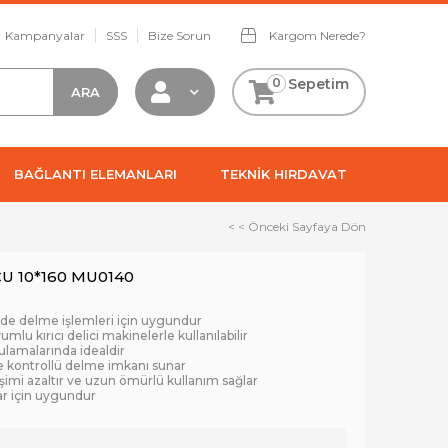
Kampanyalar
SSS
Bize Sorun
Kargom Nerede?
0
Sepetim
BAĞLANTI ELEMANLARI
TEKNİK HIRDAVAT
< < Önceki Sayfaya Dön
CU 10*160 MU0140
rde delme işlemleri için uygundur
mlu kırıcı delici makinelerle kullanılabilir
lamalarında idealdir
 kontrollü delme imkanı sunar
reşimi azaltır ve uzun ömürlü kullanım sağlar
lar için uygundur