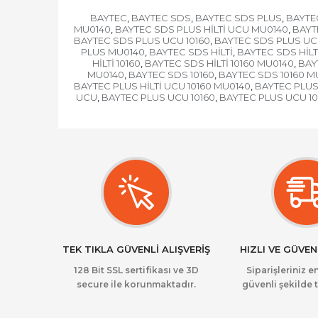
BAYTEC
BAYTEC SDS
BAYTEC SDS PLUS
BAYTEC
,
,
,
MU0140
BAYTEC SDS PLUS HİLTİ UCU MU0140
BAYTE
,
,
BAYTEC SDS PLUS UCU 10160
BAYTEC SDS PLUS UC
,
PLUS MU0140
BAYTEC SDS HİLTİ
BAYTEC SDS HİLT
,
,
HİLTİ 10160
BAYTEC SDS HİLTİ 10160 MU0140
BAY
,
,
MU0140
BAYTEC SDS 10160
BAYTEC SDS 10160 M
,
,
BAYTEC PLUS HİLTİ UCU 10160 MU0140
BAYTEC PLUS
,
UCU
BAYTEC PLUS UCU 10160
BAYTEC PLUS UCU 10
,
,
TEK TIKLA GÜVENLİ ALIŞVERİŞ
HIZLI VE GÜVEN
128 Bit SSL sertifikası ve 3D
Siparişleriniz en
secure ile korunmaktadır.
güvenli şekilde t