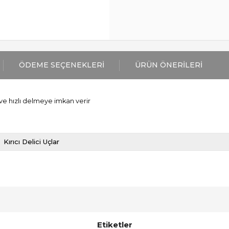
ÖDEME SEÇENEKLERI
ÜRÜN ÖNERILERI
ve hızlı delmeye imkan verir
Kırıcı Delici Uçlar
Etiketler