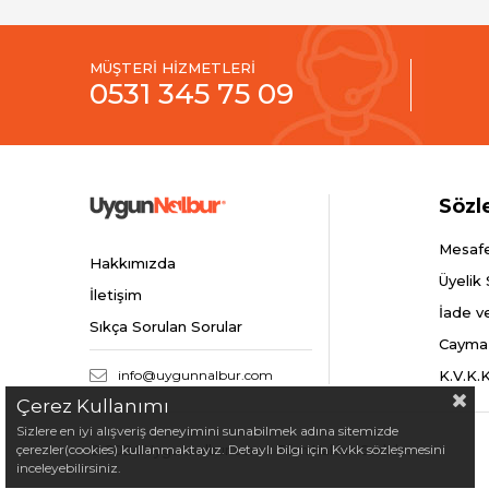
MÜŞTERİ HİZMETLERİ
0531 345 75 09
Sözl
Mesafe
Hakkımızda
Üyelik
İletişim
İade v
Sıkça Sorulan Sorular
Cayma
info@uygunnalbur.com
K.V.K.
Çerez Kullanımı
Sizlere en iyi alışveriş deneyimini sunabilmek adına sitemizde
çerezler(cookies) kullanmaktayız. Detaylı bilgi için Kvkk sözleşmesini
© 2024 Uygunnalbur.com - Tüm Hakları Saklıdır.
inceleyebilirsiniz.