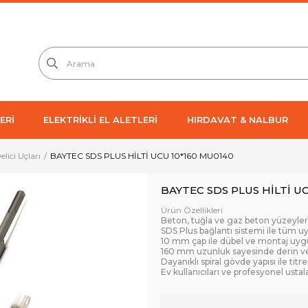
ERİ
ELEKTRİKLİ EL ALETLERİ
HIRDAVAT & NALBUR
Delici Uçları
BAYTEC SDS PLUS HİLTİ UCU 10*160 MU0140
BAYTEC SDS PLUS HİLTİ U
Ürün Özellikleri
Beton, tuğla ve gaz beton yüzeyle
SDS Plus bağlantı sistemi ile tüm uyu
10 mm çap ile dübel ve montaj uygu
160 mm uzunluk sayesinde derin ve
Dayanıklı spiral gövde yapısı ile tit
Ev kullanıcıları ve profesyonel usta