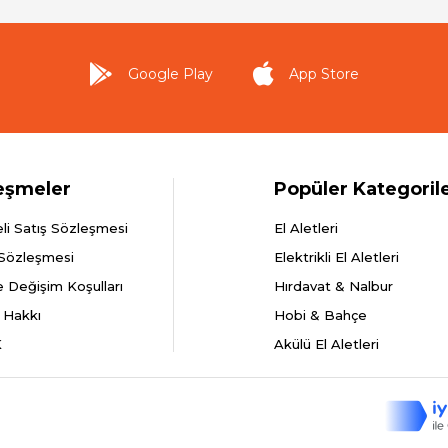
Google Play
App Store
eşmeler
Popüler Kategoril
li Satış Sözleşmesi
El Aletleri
 Sözleşmesi
Elektrikli El Aletleri
e Değişim Koşulları
Hırdavat & Nalbur
 Hakkı
Hobi & Bahçe
K
Akülü El Aletleri