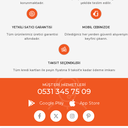
korunmaktadır.
şekilde teslim edilir.
YETKİLİ SATICI GARANTİSİ
MOBİL CEBİNİZDE
Tüm ürünlerimiz üretici garantisi
Dilediğiniz her yerden güvenli alışverişin
altındadır.
keyfini çıkarın.
TAKSİT SEÇENEKLERİ
Tüm kredi kartları ile peşin fiyatına 9 taksit’e kadar ödeme imkanı
MÜŞTERİ HİZMETLERİ
0531 345 75 09
Google Play
App Store