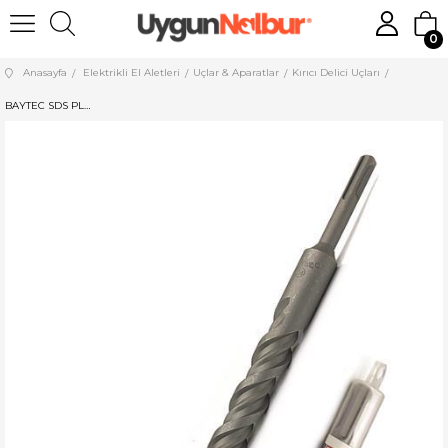
0
Anasayfa
Elektrikli El Aletleri
Uçlar & Aparatlar
Kırıcı Delici Uçları
BAYTEC SDS PLUS HİLTİ UCU 11*160 MU0150