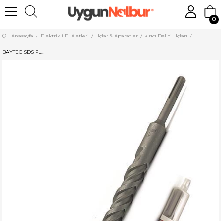
0
Anasayfa
Elektrikli El Aletleri
Uçlar & Aparatlar
Kırıcı Delici Uçları
BAYTEC SDS PLUS HİLTİ UCU 12*160 MU0160