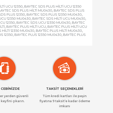
LTİ UCU 12350
BAYTEC SDS PLUS HİLTİ UCU 12350
,
AYTEC SDS PLUS HİLTİ MU0430
BAYTEC SDS PLUS
,
DS PLUS 12350
BAYTEC SDS PLUS 12350 MU0430
,
,
 UCU 12350 MU0430
BAYTEC SDS HİLTİ UCU MU0430
,
,
CU 12350
BAYTEC SDS UCU 12350 MU0430
BAYTEC
,
,
LTİ
BAYTEC PLUS HİLTİ UCU
BAYTEC PLUS HİLTİ UCU
,
,
 HİLTİ 12350 MU0430
BAYTEC PLUS HİLTİ MU0430
,
,
S 12350
BAYTEC PLUS 12350 MU0430
BAYTEC PLUS
,
,
 CEBİNİZDE
TAKSİT SEÇENEKLERİ
her yerden güvenli
Tüm kredi kartları ile peşin
 keyfini çıkarın.
fiyatına 9 taksit’e kadar ödeme
imkanı