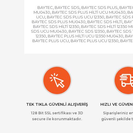
BAYTEC
BAYTEC SDS
BAYTEC SDS PLUS
BAYTEC
,
,
,
MU0430
BAYTEC SDS PLUS HİLTİ UCU MU0430
BA
,
,
UCU
BAYTEC SDS PLUS UCU 12350
BAYTEC SDS 
,
,
BAYTEC SDS PLUS MU0430
BAYTEC SDS HİLTİ
BAY
,
,
BAYTEC SDS HİLTİ 12350
BAYTEC SDS HİLTİ 12350 
,
SDS UCU MU0430
BAYTEC SDS 12350
BAYTEC SDS 
,
,
12350
BAYTEC PLUS HİLTİ UCU 12350 MU0430
BAY
,
,
BAYTEC PLUS UCU
BAYTEC PLUS UCU 12350
BAYTE
,
,
TEK TIKLA GÜVENLİ ALIŞVERİŞ
HIZLI VE GÜVEN
128 Bit SSL sertifikası ve 3D
Siparişleriniz en
secure ile korunmaktadır.
güvenli şekilde t