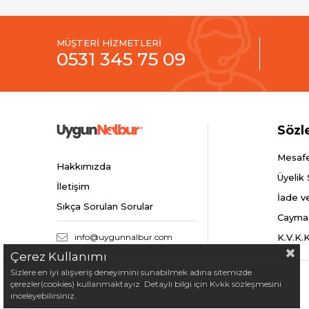
MÜŞTERİ HİZMETLERİ
0531 345 75 09
Sözl
Mesafe
Hakkımızda
Üyelik
İletişim
İade v
Sıkça Sorulan Sorular
Cayma
info@uygunnalbur.com
K.V.K.
Çerez Kullanımı
Sizlere en iyi alışveriş deneyimini sunabilmek adına sitemizde
çerezler(cookies) kullanmaktayız. Detaylı bilgi için Kvkk sözleşmesini
© 2024 Uygunnalbur.com - Tüm Hakları Saklıdır.
inceleyebilirsiniz.