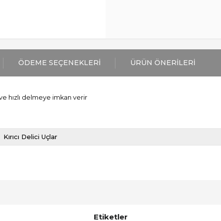
ÖDEME SEÇENEKLERI
ÜRÜN ÖNERILERI
ve hızlı delmeye imkan verir
Kırıcı Delici Uçlar
Etiketler