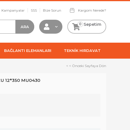
Kampanyalar
SSS
Bize Sorun
Kargom Nerede?
0
Sepetim
BAĞLANTI ELEMANLARI
TEKNİK HIRDAVAT
< < Önceki Sayfaya Dön
CU 12*350 MU0430