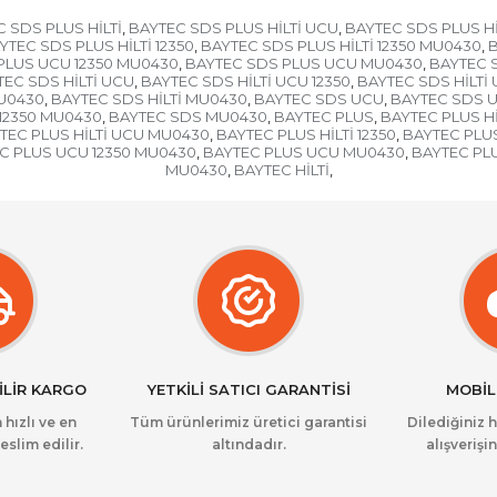
 SDS PLUS HİLTİ
BAYTEC SDS PLUS HİLTİ UCU
BAYTEC SDS PLUS Hİ
,
,
YTEC SDS PLUS HİLTİ 12350
BAYTEC SDS PLUS HİLTİ 12350 MU0430
B
,
,
PLUS UCU 12350 MU0430
BAYTEC SDS PLUS UCU MU0430
BAYTEC S
,
,
TEC SDS HİLTİ UCU
BAYTEC SDS HİLTİ UCU 12350
BAYTEC SDS HİLTİ
,
,
MU0430
BAYTEC SDS HİLTİ MU0430
BAYTEC SDS UCU
BAYTEC SDS U
,
,
,
12350 MU0430
BAYTEC SDS MU0430
BAYTEC PLUS
BAYTEC PLUS Hİ
,
,
,
TEC PLUS HİLTİ UCU MU0430
BAYTEC PLUS HİLTİ 12350
BAYTEC PLUS
,
,
C PLUS UCU 12350 MU0430
BAYTEC PLUS UCU MU0430
BAYTEC PLU
,
,
MU0430
BAYTEC HİLTİ
,
,
İLİR KARGO
YETKİLİ SATICI GARANTİSİ
MOBİL
 hızlı ve en
Tüm ürünlerimiz üretici garantisi
Dilediğiniz 
eslim edilir.
altındadır.
alışverişin