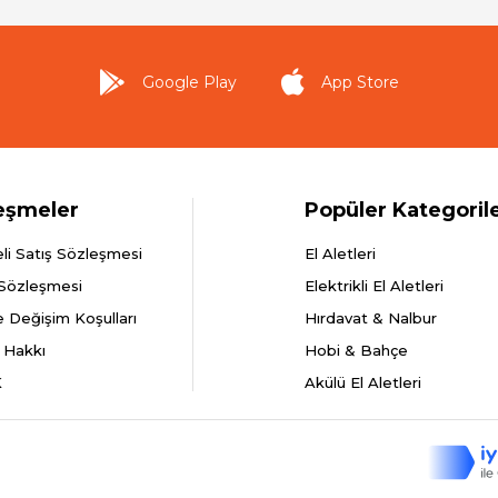
Google Play
App Store
eşmeler
Popüler Kategoril
li Satış Sözleşmesi
El Aletleri
 Sözleşmesi
Elektrikli El Aletleri
e Değişim Koşulları
Hırdavat & Nalbur
 Hakkı
Hobi & Bahçe
K
Akülü El Aletleri