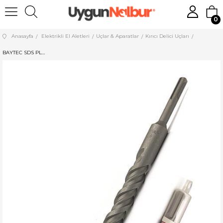
0
Anasayfa
Elektrikli El Aletleri
Uçlar & Aparatlar
Kırıcı Delici Uçları
BAYTEC SDS PLUS HİLTİ UCU 13*210 MU0300