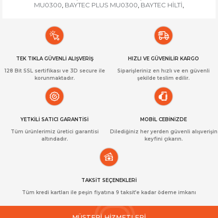
MU0300
BAYTEC PLUS MU0300
BAYTEC HİLTİ
,
,
,
TEK TIKLA GÜVENLİ ALIŞVERİŞ
HIZLI VE GÜVENİLİR KARGO
128 Bit SSL sertifikası ve 3D secure ile
Siparişleriniz en hızlı ve en güvenli
korunmaktadır.
şekilde teslim edilir.
YETKİLİ SATICI GARANTİSİ
MOBİL CEBİNİZDE
Tüm ürünlerimiz üretici garantisi
Dilediğiniz her yerden güvenli alışverişin
altındadır.
keyfini çıkarın.
TAKSİT SEÇENEKLERİ
Tüm kredi kartları ile peşin fiyatına 9 taksit’e kadar ödeme imkanı
MÜŞTERİ HİZMETLERİ