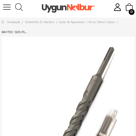
0
Anasayfa
Elektrikli El Aletleri
Uçlar & Aparatlar
Kırıcı Delici Uçları
BAYTEC SDS PLUS HİLTİ UCU 15*160 MU0190