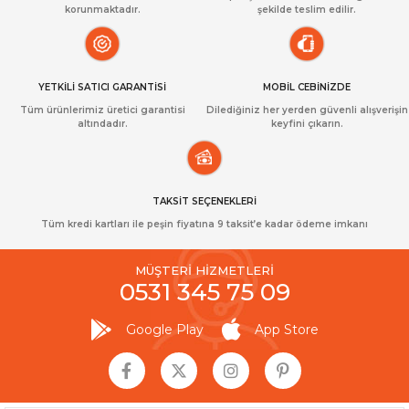
korunmaktadır.
şekilde teslim edilir.
YETKİLİ SATICI GARANTİSİ
MOBİL CEBİNİZDE
Tüm ürünlerimiz üretici garantisi
Dilediğiniz her yerden güvenli alışverişin
altındadır.
keyfini çıkarın.
TAKSİT SEÇENEKLERİ
Tüm kredi kartları ile peşin fiyatına 9 taksit’e kadar ödeme imkanı
MÜŞTERİ HİZMETLERİ
0531 345 75 09
Google Play
App Store