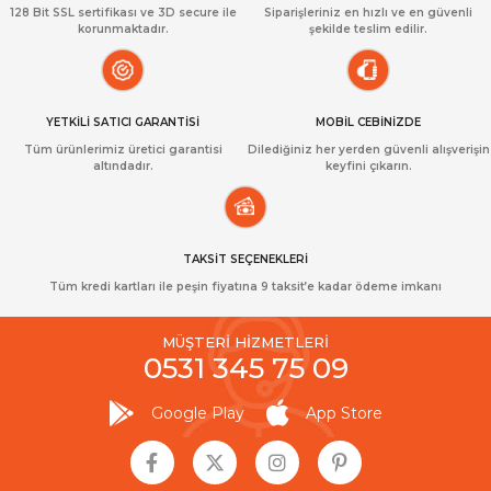
128 Bit SSL sertifikası ve 3D secure ile
Siparişleriniz en hızlı ve en güvenli
korunmaktadır.
şekilde teslim edilir.
YETKİLİ SATICI GARANTİSİ
MOBİL CEBİNİZDE
Tüm ürünlerimiz üretici garantisi
Dilediğiniz her yerden güvenli alışverişin
altındadır.
keyfini çıkarın.
TAKSİT SEÇENEKLERİ
Tüm kredi kartları ile peşin fiyatına 9 taksit’e kadar ödeme imkanı
MÜŞTERİ HİZMETLERİ
0531 345 75 09
Google Play
App Store