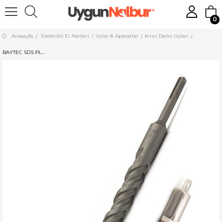
0
Anasayfa
Elektrikli El Aletleri
Uçlar & Aparatlar
Kırıcı Delici Uçları
BAYTEC SDS PLUS HİLTİ UCU 16*260 MU0390