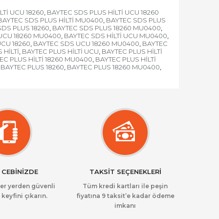
LTİ UCU 18260
BAYTEC SDS PLUS HİLTİ UCU 18260
,
BAYTEC SDS PLUS HİLTİ MU0400
BAYTEC SDS PLUS
,
SDS PLUS 18260
BAYTEC SDS PLUS 18260 MU0400
,
,
 UCU 18260 MU0400
BAYTEC SDS HİLTİ UCU MU0400
,
,
CU 18260
BAYTEC SDS UCU 18260 MU0400
BAYTEC
,
,
 HİLTİ
BAYTEC PLUS HİLTİ UCU
BAYTEC PLUS HİLTİ
,
,
EC PLUS HİLTİ 18260 MU0400
BAYTEC PLUS HİLTİ
,
BAYTEC PLUS 18260
BAYTEC PLUS 18260 MU0400
,
,
 CEBİNİZDE
TAKSİT SEÇENEKLERİ
her yerden güvenli
Tüm kredi kartları ile peşin
 keyfini çıkarın.
fiyatına 9 taksit’e kadar ödeme
imkanı