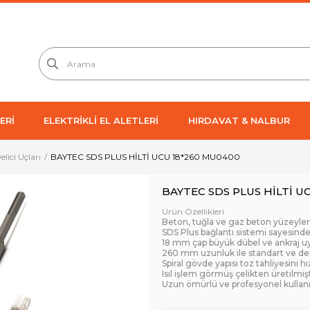
ERİ
ELEKTRİKLİ EL ALETLERİ
HIRDAVAT & NALBUR
Delici Uçları
BAYTEC SDS PLUS HİLTİ UCU 18*260 MU0400
BAYTEC SDS PLUS HİLTİ U
Ürün Özellikleri
Beton, tuğla ve gaz beton yüzeyle
SDS Plus bağlantı sistemi sayesinde
18 mm çap büyük dübel ve ankraj uyg
260 mm uzunluk ile standart ve der
Spiral gövde yapısı toz tahliyesini hı
Isıl işlem görmüş çelikten üretilmişt
Uzun ömürlü ve profesyonel kulla