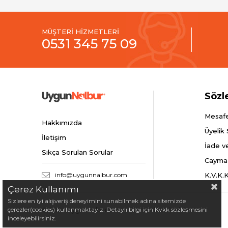
MÜŞTERİ HİZMETLERİ
0531 345 75 09
Sözl
Mesafe
Hakkımızda
Üyelik
İletişim
İade v
Sıkça Sorulan Sorular
Cayma
info@uygunnalbur.com
K.V.K.
Çerez Kullanımı
Sizlere en iyi alışveriş deneyimini sunabilmek adına sitemizde
çerezler(cookies) kullanmaktayız. Detaylı bilgi için Kvkk sözleşmesini
© 2024 Uygunnalbur.com - Tüm Hakları Saklıdır.
inceleyebilirsiniz.