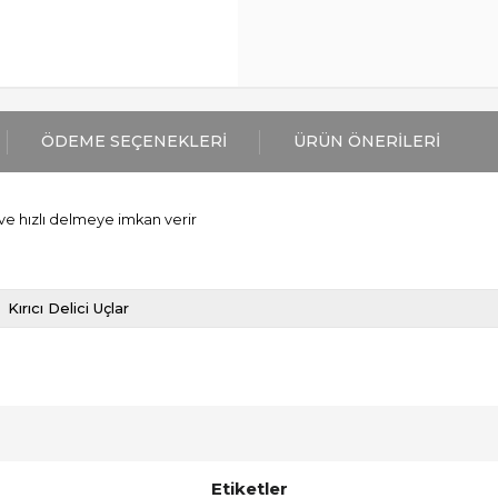
ÖDEME SEÇENEKLERI
ÜRÜN ÖNERILERI
ve hızlı delmeye imkan verir
Kırıcı Delici Uçlar
Etiketler