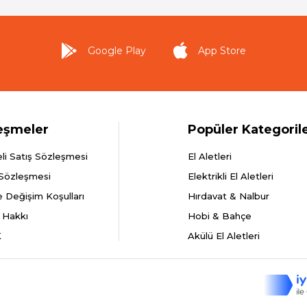
Google Play
App Store
eşmeler
Popüler Kategoril
li Satış Sözleşmesi
El Aletleri
 Sözleşmesi
Elektrikli El Aletleri
e Değişim Koşulları
Hırdavat & Nalbur
 Hakkı
Hobi & Bahçe
K
Akülü El Aletleri