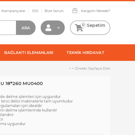
Kampanyalar
SSS
Bize Sorun
Kargom Nerede?
0
Sepetim
BAĞLANTI ELEMANLARI
TEKNİK HIRDAVAT
< < Önceki Sayfaya Dön
CU 18*260 MU0400
rde delme işlemleri için uygundur
 kırıcı delici makinelerle tam uyumludur
ulamaları için idealdir
in delme işlemlerinde kullanılır
zlandırır
ir
nıma uygundur