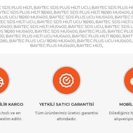
 SDS PLUS HİLTİ
BAYTEC SDS PLUS HİLTİ UCU
BAYTEC SDS PLUS Hİ
,
,
YTEC SDS PLUS HİLTİ 18260
BAYTEC SDS PLUS HİLTİ 18260 MU0400
,
,
PLUS UCU 18260 MU0400
BAYTEC SDS PLUS UCU MU0400
BAYTEC 
,
,
EC SDS HİLTİ UCU
BAYTEC SDS HİLTİ UCU 18260
BAYTEC SDS HİLTİ
,
,
MU0400
BAYTEC SDS HİLTİ MU0400
BAYTEC SDS UCU
BAYTEC SDS U
,
,
,
S 18260 MU0400
BAYTEC SDS MU0400
BAYTEC PLUS
BAYTEC PLUS
,
,
,
00
BAYTEC PLUS HİLTİ UCU MU0400
BAYTEC PLUS HİLTİ 18260
BAYT
,
,
,
8260
BAYTEC PLUS UCU 18260 MU0400
BAYTEC PLUS UCU MU0400
,
,
,
BAYTEC PLUS MU0400
BAYTEC HİLTİ
,
,
İLİR KARGO
YETKİLİ SATICI GARANTİSİ
MOBİL
 hızlı ve en
Tüm ürünlerimiz üretici garantisi
Dilediğiniz 
eslim edilir.
altındadır.
alışverişin