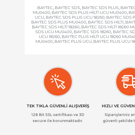
BAYTEC
BAYTEC SDS
BAYTEC SDS PLUS
BAYTEC
,
,
,
MU0400
BAYTEC SDS PLUS HİLTİ UCU MU0400
BA
,
,
UCU
BAYTEC SDS PLUS UCU 18260
BAYTEC SDS 
,
,
BAYTEC SDS PLUS MU0400
BAYTEC SDS HİLTİ
BAYT
,
,
BAYTEC SDS HİLTİ 18260
BAYTEC SDS HİLTİ 18260 
,
SDS UCU MU0400
BAYTEC SDS 18260
BAYTEC SD
,
,
UCU 18260
BAYTEC PLUS HİLTİ UCU 18260 MU04
,
MU0400
BAYTEC PLUS UCU
BAYTEC PLUS UCU 1
,
,
TEK TIKLA GÜVENLİ ALIŞVERİŞ
HIZLI VE GÜVEN
128 Bit SSL sertifikası ve 3D
Siparişleriniz en
secure ile korunmaktadır.
güvenli şekilde t