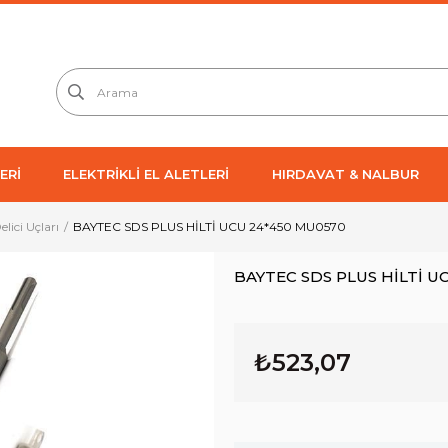
ERİ
ELEKTRİKLİ EL ALETLERİ
HIRDAVAT & NALBUR
Delici Uçları
BAYTEC SDS PLUS HİLTİ UCU 24*450 MU0570
BAYTEC SDS PLUS HİLTİ U
₺523,07