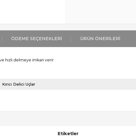
ÖDEME SEÇENEKLERI
ÜRÜN ÖNERILERI
ve hızlı delmeye imkan verir
Kırıcı Delici Uçlar
Etiketler