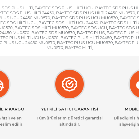
 SDS PLUS HİLTİ
BAYTEC SDS PLUS HİLTİ UCU
BAYTEC SDS PLUS Hİ
,
,
TEC SDS PLUS HİLTİ 24450
BAYTEC SDS PLUS HİLTİ 24450 MU0570
,
,
PLUS UCU 24450 MU0570
BAYTEC SDS PLUS UCU MU0570
BAYTEC S
,
,
EC SDS HİLTİ UCU
BAYTEC SDS HİLTİ UCU 24450
BAYTEC SDS HİLTİ
,
,
MU0570
BAYTEC SDS HİLTİ MU0570
BAYTEC SDS UCU
BAYTEC SDS U
,
,
,
24450 MU0570
BAYTEC SDS MU0570
BAYTEC PLUS
BAYTEC PLUS Hİ
,
,
,
TEC PLUS HİLTİ UCU MU0570
BAYTEC PLUS HİLTİ 24450
BAYTEC PLU
,
,
C PLUS UCU 24450 MU0570
BAYTEC PLUS UCU MU0570
BAYTEC PLU
,
,
MU0570
BAYTEC HİLTİ
,
,
İLİR KARGO
YETKİLİ SATICI GARANTİSİ
MOBİL
 hızlı ve en
Tüm ürünlerimiz üretici garantisi
Dilediğiniz 
eslim edilir.
altındadır.
alışverişin