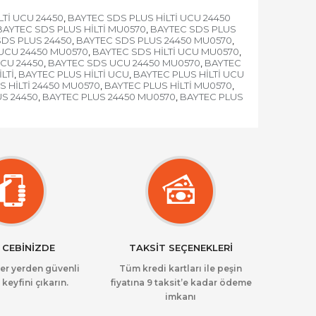
LTİ UCU 24450
BAYTEC SDS PLUS HİLTİ UCU 24450
,
BAYTEC SDS PLUS HİLTİ MU0570
BAYTEC SDS PLUS
,
DS PLUS 24450
BAYTEC SDS PLUS 24450 MU0570
,
,
 UCU 24450 MU0570
BAYTEC SDS HİLTİ UCU MU0570
,
,
CU 24450
BAYTEC SDS UCU 24450 MU0570
BAYTEC
,
,
LTİ
BAYTEC PLUS HİLTİ UCU
BAYTEC PLUS HİLTİ UCU
,
,
S HİLTİ 24450 MU0570
BAYTEC PLUS HİLTİ MU0570
,
,
S 24450
BAYTEC PLUS 24450 MU0570
BAYTEC PLUS
,
,
 CEBİNİZDE
TAKSİT SEÇENEKLERİ
her yerden güvenli
Tüm kredi kartları ile peşin
 keyfini çıkarın.
fiyatına 9 taksit’e kadar ödeme
imkanı