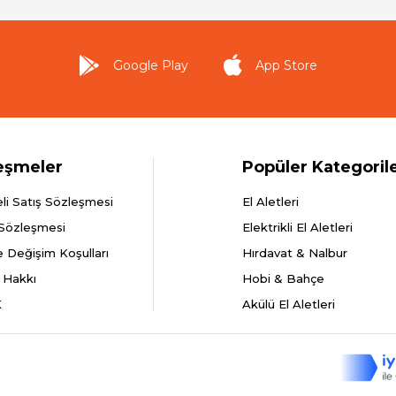
Google Play
App Store
eşmeler
Popüler Kategoril
li Satış Sözleşmesi
El Aletleri
 Sözleşmesi
Elektrikli El Aletleri
e Değişim Koşulları
Hırdavat & Nalbur
 Hakkı
Hobi & Bahçe
K
Akülü El Aletleri