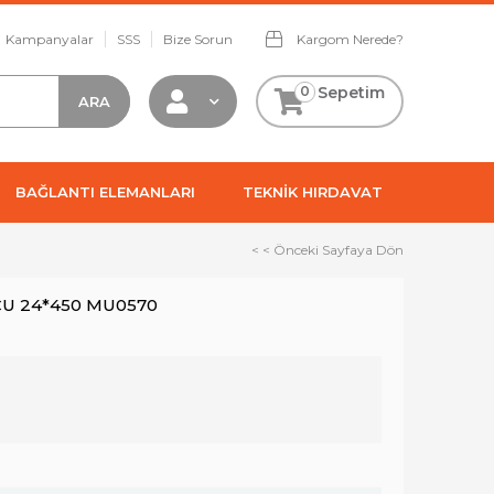
Kampanyalar
SSS
Bize Sorun
Kargom Nerede?
0
Sepetim
BAĞLANTI ELEMANLARI
TEKNİK HIRDAVAT
< < Önceki Sayfaya Dön
CU 24*450 MU0570