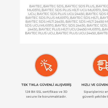
BAYTEC
BAYTEC SDS
BAYTEC SDS PLUS
BAYTEC
,
,
,
MU0570
BAYTEC SDS PLUS HİLTİ UCU MU0570
BAY
,
,
UCU
BAYTEC SDS PLUS UCU 24450
BAYTEC SDS 
,
,
BAYTEC SDS PLUS MU0570
BAYTEC SDS HİLTİ
BAYT
,
,
BAYTEC SDS HİLTİ 24450
BAYTEC SDS HİLTİ 24450 
,
SDS UCU MU0570
BAYTEC SDS 24450
BAYTEC SDS 
,
,
24450
BAYTEC PLUS HİLTİ UCU 24450 MU0570
BAY
,
,
BAYTEC PLUS UCU
BAYTEC PLUS UCU 24450
BAYTE
,
,
TEK TIKLA GÜVENLİ ALIŞVERİŞ
HIZLI VE GÜVEN
128 Bit SSL sertifikası ve 3D
Siparişleriniz en
secure ile korunmaktadır.
güvenli şekilde t