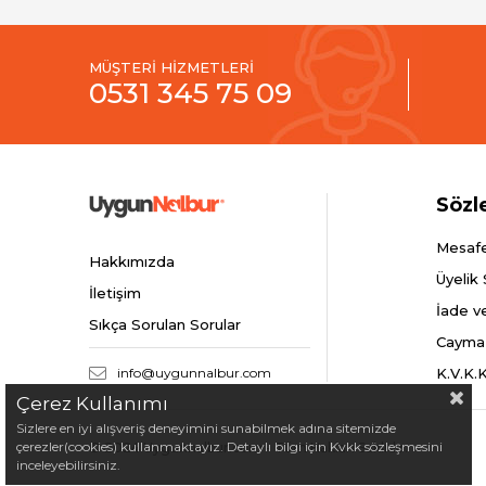
MÜŞTERİ HİZMETLERİ
0531 345 75 09
Sözl
Mesafe
Hakkımızda
Üyelik
İletişim
İade v
Sıkça Sorulan Sorular
Cayma
info@uygunnalbur.com
K.V.K.
Çerez Kullanımı
Sizlere en iyi alışveriş deneyimini sunabilmek adına sitemizde
çerezler(cookies) kullanmaktayız. Detaylı bilgi için Kvkk sözleşmesini
© 2024 Uygunnalbur.com - Tüm Hakları Saklıdır.
inceleyebilirsiniz.