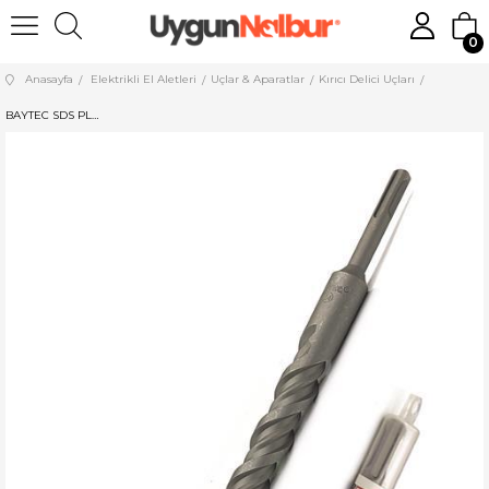
0
Anasayfa
Elektrikli El Aletleri
Uçlar & Aparatlar
Kırıcı Delici Uçları
BAYTEC SDS PLUS HİLTİ UCU 5*110 MU0020