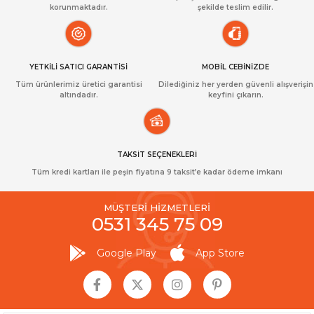
korunmaktadır.
şekilde teslim edilir.
YETKİLİ SATICI GARANTİSİ
MOBİL CEBİNİZDE
Tüm ürünlerimiz üretici garantisi
Dilediğiniz her yerden güvenli alışverişin
altındadır.
keyfini çıkarın.
TAKSİT SEÇENEKLERİ
Tüm kredi kartları ile peşin fiyatına 9 taksit’e kadar ödeme imkanı
MÜŞTERİ HİZMETLERİ
0531 345 75 09
Google Play
App Store