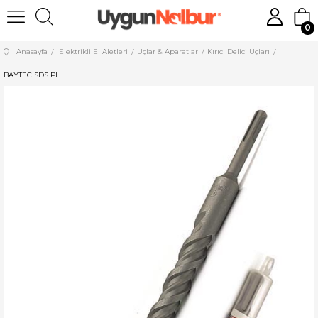
0
Anasayfa
Elektrikli El Aletleri
Uçlar & Aparatlar
Kırıcı Delici Uçları
BAYTEC SDS PLUS HİLTİ UCU 5*210 MU0210