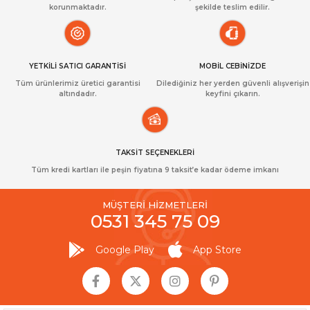
korunmaktadır.
şekilde teslim edilir.
YETKİLİ SATICI GARANTİSİ
MOBİL CEBİNİZDE
Tüm ürünlerimiz üretici garantisi
Dilediğiniz her yerden güvenli alışverişin
altındadır.
keyfini çıkarın.
TAKSİT SEÇENEKLERİ
Tüm kredi kartları ile peşin fiyatına 9 taksit’e kadar ödeme imkanı
MÜŞTERİ HİZMETLERİ
0531 345 75 09
Google Play
App Store