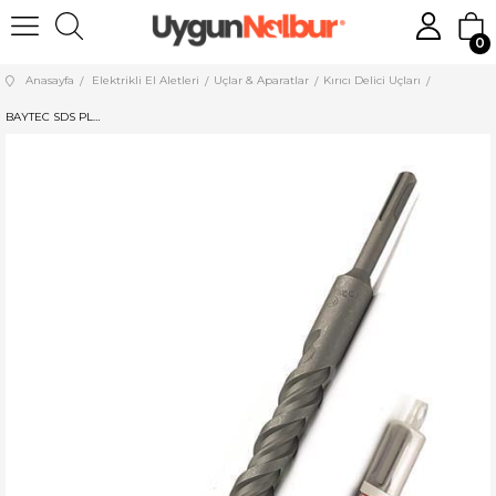
0
Anasayfa
Elektrikli El Aletleri
Uçlar & Aparatlar
Kırıcı Delici Uçları
BAYTEC SDS PLUS HİLTİ UCU 6*310 MU0401