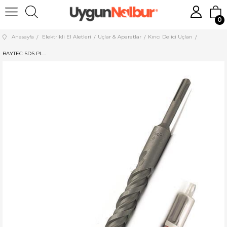
0
Anasayfa
Elektrikli El Aletleri
Uçlar & Aparatlar
Kırıcı Delici Uçları
BAYTEC SDS PLUS HİLTİ UCU 6,5*210 MU0230