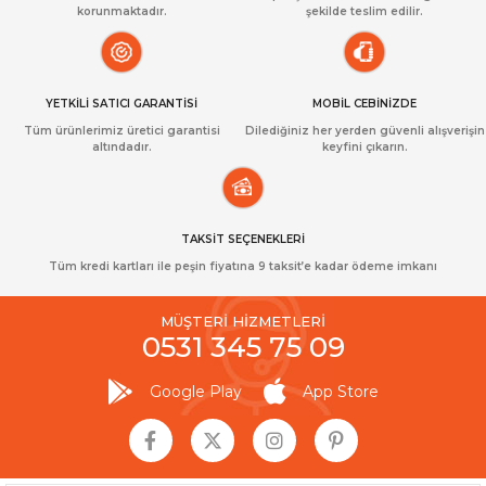
korunmaktadır.
şekilde teslim edilir.
YETKİLİ SATICI GARANTİSİ
MOBİL CEBİNİZDE
Tüm ürünlerimiz üretici garantisi
Dilediğiniz her yerden güvenli alışverişin
altındadır.
keyfini çıkarın.
TAKSİT SEÇENEKLERİ
Tüm kredi kartları ile peşin fiyatına 9 taksit’e kadar ödeme imkanı
MÜŞTERİ HİZMETLERİ
0531 345 75 09
Google Play
App Store