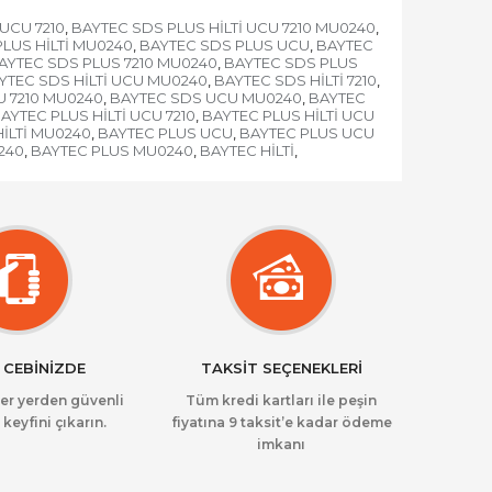
 UCU 7210
BAYTEC SDS PLUS HİLTİ UCU 7210 MU0240
,
,
LUS HİLTİ MU0240
BAYTEC SDS PLUS UCU
BAYTEC
,
,
AYTEC SDS PLUS 7210 MU0240
BAYTEC SDS PLUS
,
YTEC SDS HİLTİ UCU MU0240
BAYTEC SDS HİLTİ 7210
,
,
 7210 MU0240
BAYTEC SDS UCU MU0240
BAYTEC
,
,
AYTEC PLUS HİLTİ UCU 7210
BAYTEC PLUS HİLTİ UCU
,
İLTİ MU0240
BAYTEC PLUS UCU
BAYTEC PLUS UCU
,
,
240
BAYTEC PLUS MU0240
BAYTEC HİLTİ
,
,
,
 CEBİNİZDE
TAKSİT SEÇENEKLERİ
her yerden güvenli
Tüm kredi kartları ile peşin
 keyfini çıkarın.
fiyatına 9 taksit’e kadar ödeme
imkanı