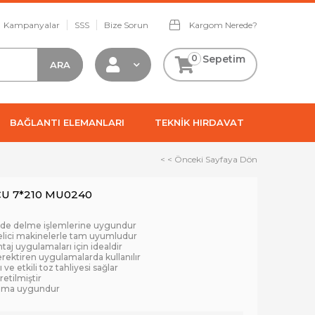
Kampanyalar
SSS
Bize Sorun
Kargom Nerede?
0
Sepetim
BAĞLANTI ELEMANLARI
TEKNİK HIRDAVAT
< < Önceki Sayfaya Dön
CU 7*210 MU0240
rde delme işlemlerine uygundur
 delici makinelerle tam uyumludur
aj uygulamaları için idealdir
ektiren uygulamalarda kullanılır
ve etkili toz tahliyesi sağlar
retilmiştir
nıma uygundur