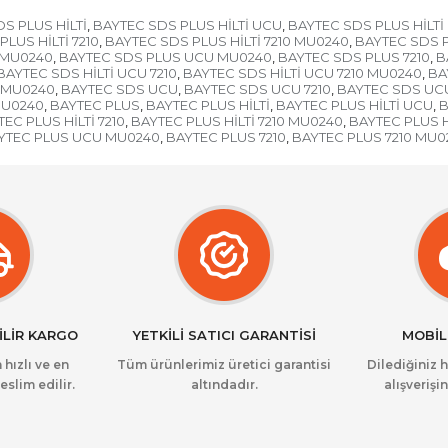
S PLUS HİLTİ
BAYTEC SDS PLUS HİLTİ UCU
BAYTEC SDS PLUS HİLTİ
,
,
LUS HİLTİ 7210
BAYTEC SDS PLUS HİLTİ 7210 MU0240
BAYTEC SDS P
,
,
 MU0240
BAYTEC SDS PLUS UCU MU0240
BAYTEC SDS PLUS 7210
B
,
,
,
BAYTEC SDS HİLTİ UCU 7210
BAYTEC SDS HİLTİ UCU 7210 MU0240
BA
,
,
İ MU0240
BAYTEC SDS UCU
BAYTEC SDS UCU 7210
BAYTEC SDS UCU
,
,
,
MU0240
BAYTEC PLUS
BAYTEC PLUS HİLTİ
BAYTEC PLUS HİLTİ UCU
B
,
,
,
,
EC PLUS HİLTİ 7210
BAYTEC PLUS HİLTİ 7210 MU0240
BAYTEC PLUS H
,
,
YTEC PLUS UCU MU0240
BAYTEC PLUS 7210
BAYTEC PLUS 7210 MU0
,
,
İLİR KARGO
YETKİLİ SATICI GARANTİSİ
MOBİL
 hızlı ve en
Tüm ürünlerimiz üretici garantisi
Dilediğiniz 
eslim edilir.
altındadır.
alışverişin