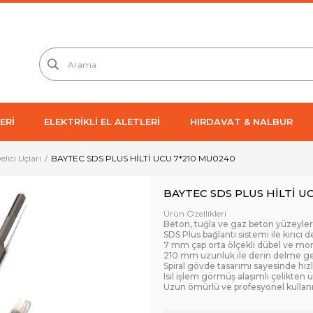
ERİ
ELEKTRİKLİ EL ALETLERİ
HIRDAVAT & NALBUR
Delici Uçları
BAYTEC SDS PLUS HİLTİ UCU 7*210 MU0240
BAYTEC SDS PLUS HİLTİ U
Ürün Özellikleri
Beton, tuğla ve gaz beton yüzeyle
SDS Plus bağlantı sistemi ile kırıcı
7 mm çap orta ölçekli dübel ve mont
210 mm uzunluk ile derin delme ger
Spiral gövde tasarımı sayesinde hızlı 
Isıl işlem görmüş alaşımlı çelikten ü
Uzun ömürlü ve profesyonel kulla