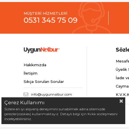
MÜŞTERİ HİZMETLERİ
0531 345 75 09
Sözl
Mesafe
Hakkımızda
Üyelik
İletişim
İade v
Sıkça Sorulan Sorular
Cayma
info@uygunnalbur.com
K.V.K.
Çerez Kullanımı
Sizlere en iyi alışveriş deneyimini sunabilmek adına sitemizde
çerezler(cookies) kullanmaktayız. Detaylı bilgi için Kvkk sözleşmesini
© 2024 Uygunnalbur.com - Tüm Hakları Saklıdır.
inceleyebilirsiniz.