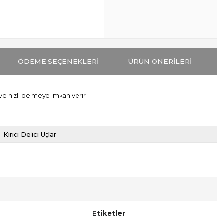
ÖDEME SEÇENEKLERI
ÜRÜN ÖNERILERI
ve hızlı delmeye imkan verir
Kırıcı Delici Uçlar
Etiketler