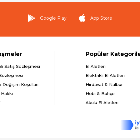
Google Play
App Store
eşmeler
Popüler Kategoril
li Satış Sözleşmesi
El Aletleri
 Sözleşmesi
Elektrikli El Aletleri
e Değişim Koşulları
Hırdavat & Nalbur
 Hakkı
Hobi & Bahçe
K
Akülü El Aletleri