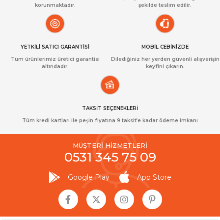
korunmaktadır.
şekilde teslim edilir.
YETKİLİ SATICI GARANTİSİ
MOBİL CEBİNİZDE
Tüm ürünlerimiz üretici garantisi
Dilediğiniz her yerden güvenli alışverişin
altındadır.
keyfini çıkarın.
TAKSİT SEÇENEKLERİ
Tüm kredi kartları ile peşin fiyatına 9 taksit’e kadar ödeme imkanı
MÜŞTERİ HİZMETLERİ
0531 345 75 09
Google Play
App Store