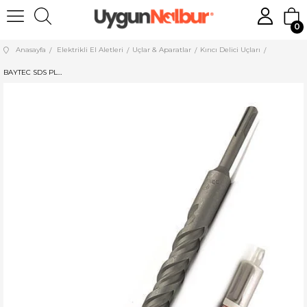
0
Anasayfa
Elektrikli El Aletleri
Uçlar & Aparatlar
Kırıcı Delici Uçları
BAYTEC SDS PLUS HİLTİ UCU 8*160 MU0120