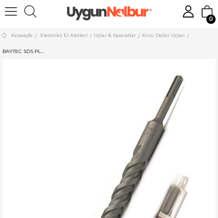
0
Anasayfa
Elektrikli El Aletleri
Uçlar & Aparatlar
Kırıcı Delici Uçları
BAYTEC SDS PLUS HİLTİ UCU 9*110 MU0060