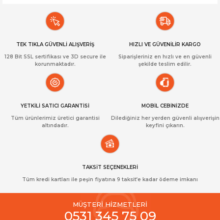
TEK TIKLA GÜVENLİ ALIŞVERİŞ
HIZLI VE GÜVENİLİR KARGO
128 Bit SSL sertifikası ve 3D secure ile
Siparişleriniz en hızlı ve en güvenli
korunmaktadır.
şekilde teslim edilir.
YETKİLİ SATICI GARANTİSİ
MOBİL CEBİNİZDE
Tüm ürünlerimiz üretici garantisi
Dilediğiniz her yerden güvenli alışverişin
altındadır.
keyfini çıkarın.
TAKSİT SEÇENEKLERİ
Tüm kredi kartları ile peşin fiyatına 9 taksit’e kadar ödeme imkanı
MÜŞTERİ HİZMETLERİ
0531 345 75 09