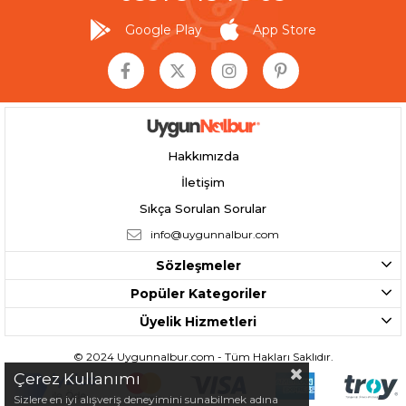
Google Play
App Store
Hakkımızda
İletişim
Sıkça Sorulan Sorular
info@uygunnalbur.com
Sözleşmeler
Popüler Kategoriler
Üyelik Hizmetleri
© 2024 Uygunnalbur.com - Tüm Hakları Saklıdır.
Çerez Kullanımı
Sizlere en iyi alışveriş deneyimini sunabilmek adına