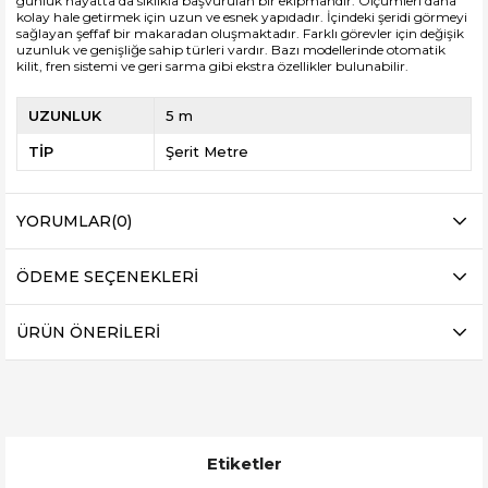
günlük hayatta da sıklıkla başvurulan bir ekipmandır. Ölçümleri daha
kolay hale getirmek için uzun ve esnek yapıdadır. İçindeki şeridi görmeyi
sağlayan şeffaf bir makaradan oluşmaktadır. Farklı görevler için değişik
uzunluk ve genişliğe sahip türleri vardır. Bazı modellerinde otomatik
kilit, fren sistemi ve geri sarma gibi ekstra özellikler bulunabilir.
UZUNLUK
5 m
TİP
Şerit Metre
YORUMLAR
(0)
ÖDEME SEÇENEKLERI
ÜRÜN ÖNERILERI
Etiketler