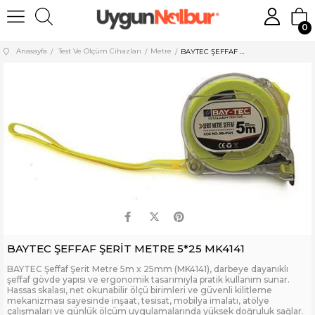
0
Anasayfa
Test Ve Ölçüm Cihazları
Metre
BAYTEC ŞEFFAF ŞERİT METRE 5*25 MK4141
BAYTEC ŞEFFAF ŞERİT METRE 5*25 MK4141
BAYTEC Şeffaf Şerit Metre 5m x 25mm (MK4141), darbeye dayanıklı
şeffaf gövde yapısı ve ergonomik tasarımıyla pratik kullanım sunar.
Hassas skalası, net okunabilir ölçü birimleri ve güvenli kilitleme
mekanizması sayesinde inşaat, tesisat, mobilya imalatı, atölye
çalışmaları ve günlük ölçüm uygulamalarında yüksek doğruluk sağlar.