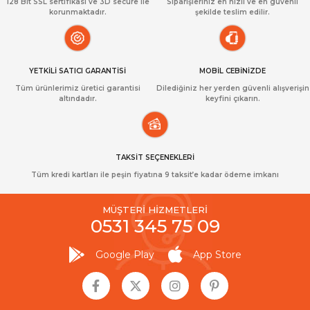
128 Bit SSL sertifikası ve 3D secure ile
Siparişleriniz en hızlı ve en güvenli
korunmaktadır.
şekilde teslim edilir.
YETKİLİ SATICI GARANTİSİ
MOBİL CEBİNİZDE
Tüm ürünlerimiz üretici garantisi
Dilediğiniz her yerden güvenli alışverişin
altındadır.
keyfini çıkarın.
TAKSİT SEÇENEKLERİ
Tüm kredi kartları ile peşin fiyatına 9 taksit’e kadar ödeme imkanı
MÜŞTERİ HİZMETLERİ
0531 345 75 09
Google Play
App Store