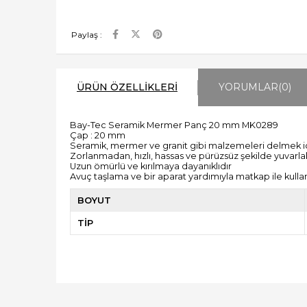
Paylaş :
ÜRÜN ÖZELLIKLERI
YORUMLAR
(0)
Bay-Tec Seramik Mermer Panç 20 mm MK0289
Çap : 20 mm
Seramik, mermer ve granit gibi malzemeleri delmek için
Zorlanmadan, hızlı, hassas ve pürüzsüz şekilde yuvarla
Uzun ömürlü ve kırılmaya dayanıklıdır
Avuç taşlama ve bir aparat yardımıyla matkap ile kullanı
BOYUT
TİP