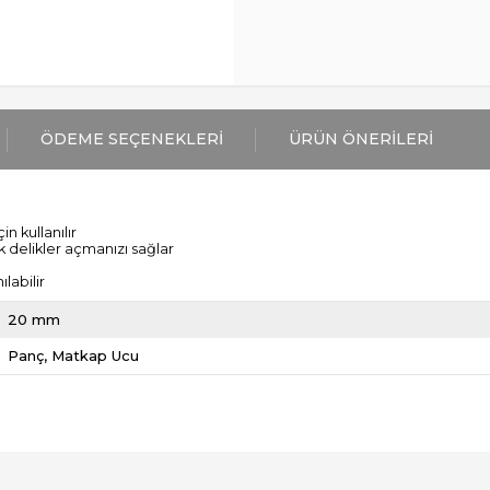
ÖDEME SEÇENEKLERI
ÜRÜN ÖNERILERI
 kullanılır
k delikler açmanızı sağlar
labilir
20 mm
Panç
Matkap Ucu