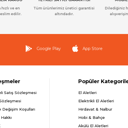
 hızlı ve en
Tüm ürünlerimiz üretici garantisi
Dilediğiniz 
eslim edilir.
altındadır.
alışverişin
Google Play
App Store
eşmeler
Popüler Kategoril
li Satış Sözleşmesi
El Aletleri
 Sözleşmesi
Elektrikli El Aletleri
e Değişim Koşulları
Hırdavat & Nalbur
 Hakkı
Hobi & Bahçe
K
Akülü El Aletleri