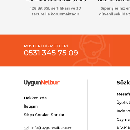
128 Bit SSL sertifikası ve 3D
Siparişleriniz en
secure ile korunmaktadır.
güvenli şekilde t
MÜŞTERİ HİZMETLERİ
0531 345 75 09
Sözl
Mesafe
Hakkımızda
Üyelik
İletişim
İade v
Sıkça Sorulan Sorular
Cayma
info@uygunnalbur.com
K.V.K.