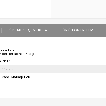
ÖDEME SEÇENEKLERI
ÜRÜN ÖNERILERI
 kullanılır
k delikler açmanızı sağlar
labilir
35 mm
Panç
Matkap Ucu