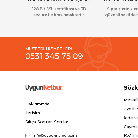
128 Bit SSL sertifikası ve 3D
Siparişleriniz en
secure ile korunmaktadır.
güvenli şekilde t
MÜŞTERİ HİZMETLERİ
0531 345 75 09
Sözl
Mesafe
Hakkımızda
Üyelik
İletişim
İade v
Sıkça Sorulan Sorular
Cayma
info@uygunnalbur.com
K.V.K.