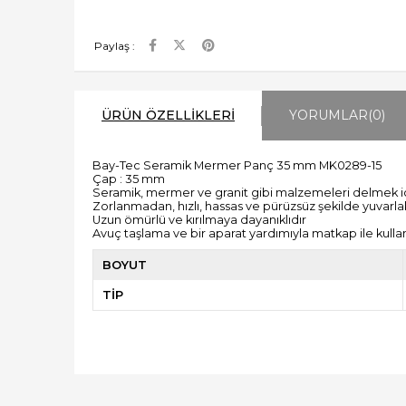
Paylaş :
ÜRÜN ÖZELLIKLERI
YORUMLAR
(0)
Bay-Tec Seramik Mermer Panç 35 mm MK0289-15
Çap : 35 mm
Seramik, mermer ve granit gibi malzemeleri delmek için
Zorlanmadan, hızlı, hassas ve pürüzsüz şekilde yuvarla
Uzun ömürlü ve kırılmaya dayanıklıdır
Avuç taşlama ve bir aparat yardımıyla matkap ile kullanı
BOYUT
TİP