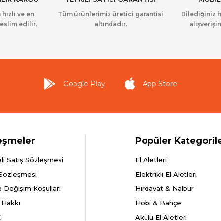
 hızlı ve en
Tüm ürünlerimiz üretici garantisi
Dilediğiniz 
eslim edilir.
altındadır.
alışverişin
Google Play
App Store
eşmeler
Popüler Kategoril
li Satış Sözleşmesi
El Aletleri
 Sözleşmesi
Elektrikli El Aletleri
e Değişim Koşulları
Hırdavat & Nalbur
 Hakkı
Hobi & Bahçe
K
Akülü El Aletleri