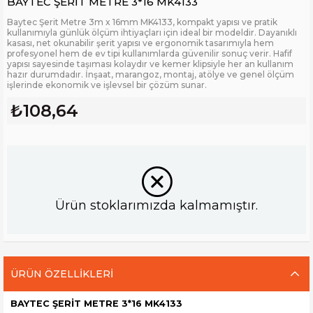
BAYTEC ŞERİT METRE 3*16 MK4133
Baytec Şerit Metre 3m x 16mm MK4133, kompakt yapısı ve pratik
kullanımıyla günlük ölçüm ihtiyaçları için ideal bir modeldir. Dayanıklı
kasası, net okunabilir şerit yapısı ve ergonomik tasarımıyla hem
profesyonel hem de ev tipi kullanımlarda güvenilir sonuç verir. Hafif
yapısı sayesinde taşıması kolaydır ve kemer klipsiyle her an kullanım
hazır durumdadır. İnşaat, marangoz, montaj, atölye ve genel ölçüm
işlerinde ekonomik ve işlevsel bir çözüm sunar.
₺108,64
Ürün stoklarımızda kalmamıştır.
ÜRÜN ÖZELLIKLERI
BAYTEC ŞERİT METRE 3*16 MK4133