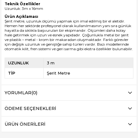
Teknik Özellikler
Uzunluk: 3m x 16mm
Ürün Açıklaması
Şerit metre, uzunluk ölçümü yapmak için imal edilmiş bir el aletidir.
Hemen her sektörde profesyonel olarak kullanılmasının yanı sıra günlük
hayatta da sıklıkla başvurulan bir ekipmandır. Ölçümleri daha kolay
hale getirmek için uzun ve esnek yapıdadır. Çoğunlukla metal bir şerit
ve plastik – metal - krom bir makaradan oluşmaktadır. Farklı görevler
için değişik uzunluk ve genişliğe sahip türleri vardır. Bazı modellerinde
otomatik kilit, fren sistemi ve geri sarma gibi ekstra özellikler bulunabilir.
UZUNLUK
3 m
TİP
Şerit Metre
YORUMLAR
(0)
ÖDEME SEÇENEKLERI
ÜRÜN ÖNERILERI