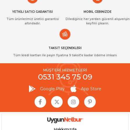
YETKİLİ SATICI GARANTİSİ
MOBİL CEBİNİZDE
Tüm ürünlerimiz üretici garantisi
Dilediğiniz her yerden güvenli alışverişin
altındadır.
keyfini çıkarın.
TAKSİT SEÇENEKLERİ
Tüm kredi kartları ile peşin fiyatına 9 taksit’e kadar ödeme imkanı
MÜŞTERİ HİZMETLERİ
0531 345 75 09
Google Play
App Store
Hakkımızda