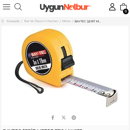
0
Anasayfa
Test Ve Ölçüm Cihazları
Metre
BAYTEC ŞERİT METRE 3*16 MK4133