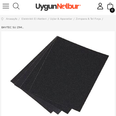
0
Anasayfa
Elektrikli El Aletleri
Uçlar & Aparatlar
Zımpara & Tel Fırça
BAYTEC SU ZIMPARASI 150 KUM MK0261