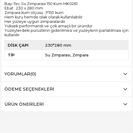
Bay-Tec Su Zımparası 150 Kum MK0261
Ebat : 230 x 280 mm
Zımpara kum ölçüsü : P150 kum
Hem kuru hemde ıslak olarak kullanılabilir
Her yüzeye uygun zımparalardır
Yüksek performanslı ve çok amaçlı bir üründür
Yüzeylerdeki pürüzlerin giderilmesi ve yüzeylerin parlatılması için
kullanılır
DİSK ÇAPI
230*280 mm
TİP
Su Zımparası
Zımpara
YORUMLAR
(0)
ÖDEME SEÇENEKLERI
ÜRÜN ÖNERILERI