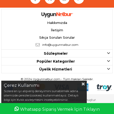
Hakkımızda
İletişim
Sıkça Sorulan Sorular
info@uygunnalbur.com
Sözleşmeler
Popüler Kategoriler
Üyelik Hizmetleri
© 2024 Uygunnalbur.com - Tüm Hakları Saklıdır.
Çerez Kullanımı
Sizlere en iyi alışveriş deneyimini sunabilmek adına
sitemizde çerezler(cookies) kullanmaktayız. Detaylı
bilgi için Kvkk sözleşmesini inceleyebilirsiniz.
Tarafından Kurulmuştur.
Whatsapp Sipariş Vermek İçin Tıklayın
Anasayfa
Favorilerim
Sepetim
Üye Girişi