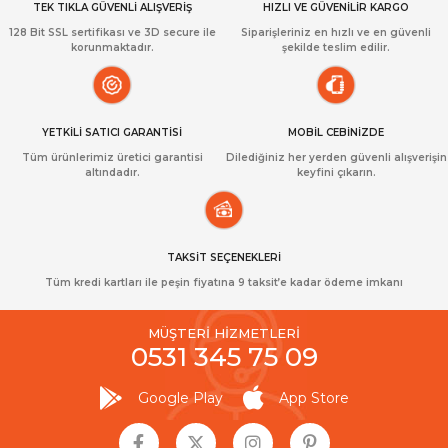
TEK TIKLA GÜVENLİ ALIŞVERİŞ
HIZLI VE GÜVENİLİR KARGO
128 Bit SSL sertifikası ve 3D secure ile
Siparişleriniz en hızlı ve en güvenli
korunmaktadır.
şekilde teslim edilir.
YETKİLİ SATICI GARANTİSİ
MOBİL CEBİNİZDE
Tüm ürünlerimiz üretici garantisi
Dilediğiniz her yerden güvenli alışverişin
altındadır.
keyfini çıkarın.
TAKSİT SEÇENEKLERİ
Tüm kredi kartları ile peşin fiyatına 9 taksit’e kadar ödeme imkanı
MÜŞTERİ HİZMETLERİ
0531 345 75 09
Google Play
App Store