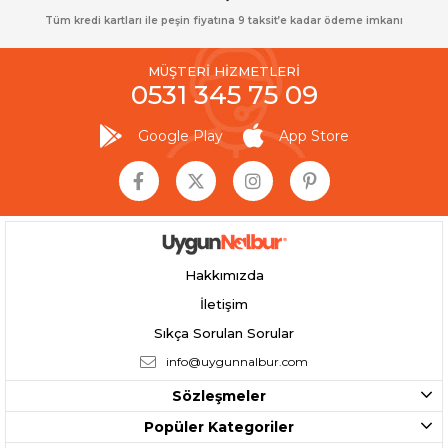
Tüm kredi kartları ile peşin fiyatına 9 taksit’e kadar ödeme imkanı
MÜŞTERİ HİZMETLERİ
0531 345 75 09
Google Play
App Store
Hakkımızda
İletişim
Sıkça Sorulan Sorular
info@uygunnalbur.com
Sözleşmeler
Popüler Kategoriler