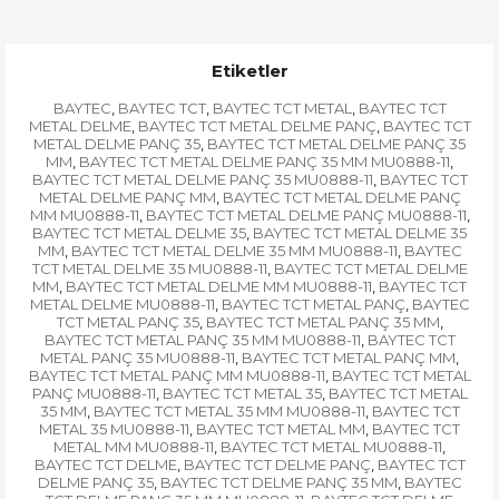
Etiketler
BAYTEC
BAYTEC TCT
BAYTEC TCT METAL
BAYTEC TCT
,
,
,
METAL DELME
BAYTEC TCT METAL DELME PANÇ
BAYTEC TCT
,
,
METAL DELME PANÇ 35
BAYTEC TCT METAL DELME PANÇ 35
,
MM
BAYTEC TCT METAL DELME PANÇ 35 MM MU0888-11
,
,
BAYTEC TCT METAL DELME PANÇ 35 MU0888-11
BAYTEC TCT
,
METAL DELME PANÇ MM
BAYTEC TCT METAL DELME PANÇ
,
MM MU0888-11
BAYTEC TCT METAL DELME PANÇ MU0888-11
,
,
BAYTEC TCT METAL DELME 35
BAYTEC TCT METAL DELME 35
,
MM
BAYTEC TCT METAL DELME 35 MM MU0888-11
BAYTEC
,
,
TCT METAL DELME 35 MU0888-11
BAYTEC TCT METAL DELME
,
MM
BAYTEC TCT METAL DELME MM MU0888-11
BAYTEC TCT
,
,
METAL DELME MU0888-11
BAYTEC TCT METAL PANÇ
BAYTEC
,
,
TCT METAL PANÇ 35
BAYTEC TCT METAL PANÇ 35 MM
,
,
BAYTEC TCT METAL PANÇ 35 MM MU0888-11
BAYTEC TCT
,
METAL PANÇ 35 MU0888-11
BAYTEC TCT METAL PANÇ MM
,
,
BAYTEC TCT METAL PANÇ MM MU0888-11
BAYTEC TCT METAL
,
PANÇ MU0888-11
BAYTEC TCT METAL 35
BAYTEC TCT METAL
,
,
35 MM
BAYTEC TCT METAL 35 MM MU0888-11
BAYTEC TCT
,
,
METAL 35 MU0888-11
BAYTEC TCT METAL MM
BAYTEC TCT
,
,
METAL MM MU0888-11
BAYTEC TCT METAL MU0888-11
,
,
BAYTEC TCT DELME
BAYTEC TCT DELME PANÇ
BAYTEC TCT
,
,
DELME PANÇ 35
BAYTEC TCT DELME PANÇ 35 MM
BAYTEC
,
,