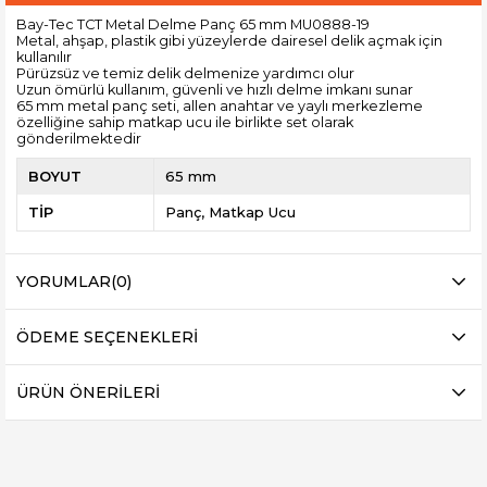
Bay-Tec TCT Metal Delme Panç 65 mm MU0888-19
Metal, ahşap, plastik gibi yüzeylerde dairesel delik açmak için
kullanılır
Pürüzsüz ve temiz delik delmenize yardımcı olur
Uzun ömürlü kullanım, güvenli ve hızlı delme imkanı sunar
65 mm metal panç seti, allen anahtar ve yaylı merkezleme
özelliğine sahip matkap ucu ile birlikte set olarak
gönderilmektedir
BOYUT
65 mm
TİP
Panç
Matkap Ucu
YORUMLAR
(0)
ÖDEME SEÇENEKLERI
ÜRÜN ÖNERILERI