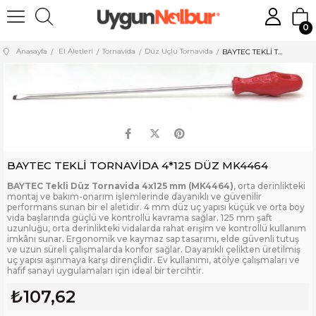
0
Anasayfa
El Aletleri
Tornavida
Düz Uçlu Tornavida
BAYTEC TEKLİ TORNAVİDA 4*125 DÜZ MK4464
BAYTEC TEKLİ TORNAVİDA 4*125 DÜZ MK4464
BAYTEC Tekli Düz Tornavida 4x125 mm (MK4464)
, orta derinlikteki
montaj ve bakım-onarım işlemlerinde dayanıklı ve güvenilir
performans sunan bir el aletidir. 4 mm düz uç yapısı küçük ve orta boy
vida başlarında güçlü ve kontrollü kavrama sağlar. 125 mm şaft
uzunluğu, orta derinlikteki vidalarda rahat erişim ve kontrollü kullanım
imkânı sunar. Ergonomik ve kaymaz sap tasarımı, elde güvenli tutuş
ve uzun süreli çalışmalarda konfor sağlar. Dayanıklı çelikten üretilmiş
uç yapısı aşınmaya karşı dirençlidir. Ev kullanımı, atölye çalışmaları ve
hafif sanayi uygulamaları için ideal bir tercihtir.
₺107,62