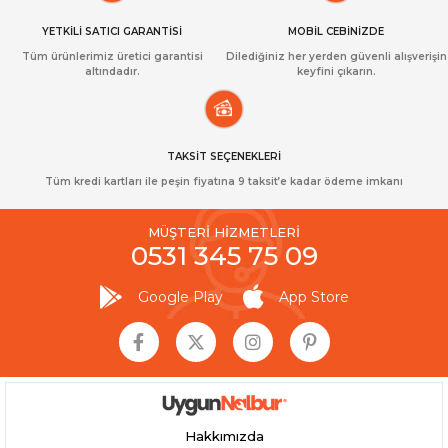
YETKİLİ SATICI GARANTİSİ
MOBİL CEBİNİZDE
Tüm ürünlerimiz üretici garantisi
Dilediğiniz her yerden güvenli alışverişin
altındadır.
keyfini çıkarın.
TAKSİT SEÇENEKLERİ
Tüm kredi kartları ile peşin fiyatına 9 taksit’e kadar ödeme imkanı
MÜŞTERİ HİZMETLERİ
0531 345 75 09
Google Play
App Store
Hakkımızda