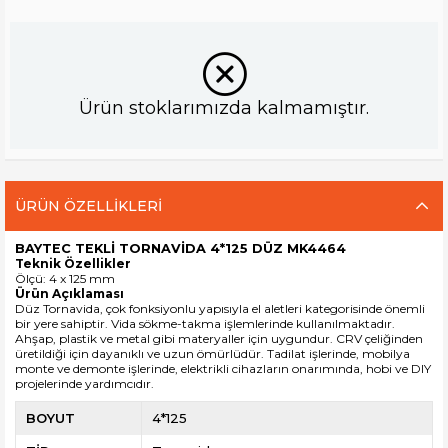
Ürün stoklarımızda kalmamıştır.
ÜRÜN ÖZELLIKLERI
BAYTEC TEKLİ TORNAVİDA 4*125 DÜZ MK4464
Teknik Özellikler
Ölçü: 4 x 125 mm
Ürün Açıklaması
Düz Tornavida, çok fonksiyonlu yapısıyla el aletleri kategorisinde önemli
bir yere sahiptir. Vida sökme-takma işlemlerinde kullanılmaktadır.
Ahşap, plastik ve metal gibi materyaller için uygundur. CRV çeliğinden
üretildiği için dayanıklı ve uzun ömürlüdür. Tadilat işlerinde, mobilya
monte ve demonte işlerinde, elektrikli cihazların onarımında, hobi ve DIY
projelerinde yardımcıdır.
BOYUT
4*125