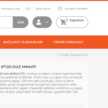
Kampanyalar
SSS
Bize Sorun
Kargom Nerede?
0
Sepetim
BAĞLANTI ELEMANLARI
TEKNİK HIRDAVAT
< < Önceki Sayfaya Dön
 6*125 DÜZ MK4471
125 mm (MK4471)
, montaj ve bakım-onarım işlemlerinde
n pratik bir el aletidir. 6 mm düz uç yapısı orta ve büyük
kavrama sağlar. 125 mm şaft uzunluğu, orta ve derin
mkânı sunar. Ergonomik ve kaymaz sap tasarımı, elde
larda konfor sağlar. Dayanıklı çelikten üretilmiş uç yapısı
ımı, atölye çalışmaları ve hafif sanayi uygulamaları için