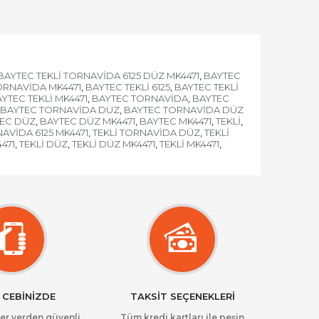
BAYTEC TEKLİ TORNAVİDA 6125 DÜZ MK4471
BAYTEC
,
ORNAVİDA MK4471
BAYTEC TEKLİ 6125
BAYTEC TEKLİ
,
,
YTEC TEKLİ MK4471
BAYTEC TORNAVİDA
BAYTEC
,
,
BAYTEC TORNAVİDA DÜZ
BAYTEC TORNAVİDA DÜZ
,
EC DÜZ
BAYTEC DÜZ MK4471
BAYTEC MK4471
TEKLİ
,
,
,
,
NAVİDA 6125 MK4471
TEKLİ TORNAVİDA DÜZ
TEKLİ
,
,
4471
TEKLİ DÜZ
TEKLİ DÜZ MK4471
TEKLİ MK4471
,
,
,
,
 CEBİNİZDE
TAKSİT SEÇENEKLERİ
her yerden güvenli
Tüm kredi kartları ile peşin