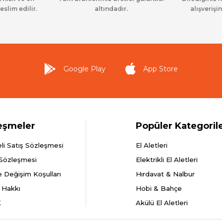
eslim edilir.
altındadır.
alışverişin
Google Play
App Store
eşmeler
Popüler Kategoril
li Satış Sözleşmesi
El Aletleri
 Sözleşmesi
Elektrikli El Aletleri
e Değişim Koşulları
Hırdavat & Nalbur
 Hakkı
Hobi & Bahçe
K
Akülü El Aletleri