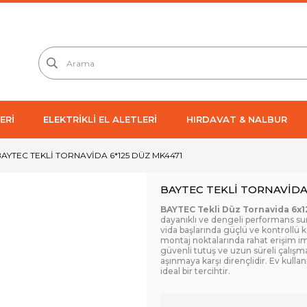
ERİ
ELEKTRİKLİ EL ALETLERİ
HIRDAVAT & NALBUR
AYTEC TEKLİ TORNAVİDA 6*125 DÜZ MK4471
BAYTEC TEKLİ TORNAVİDA
BAYTEC Tekli Düz Tornavida 6x
dayanıklı ve dengeli performans suna
vida başlarında güçlü ve kontrollü 
montaj noktalarında rahat erişim i
güvenli tutuş ve uzun süreli çalışma
aşınmaya karşı dirençlidir. Ev kullan
ideal bir tercihtir.