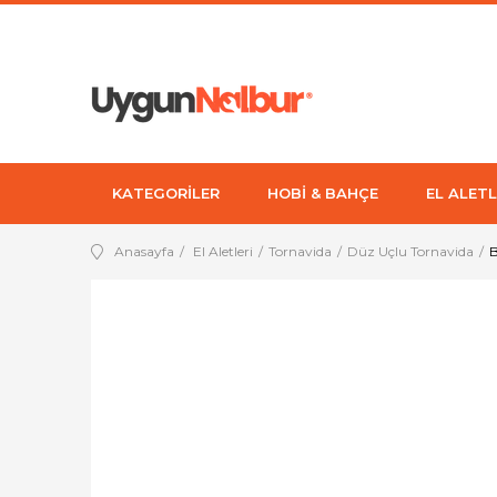
KATEGORİLER
HOBİ & BAHÇE
EL ALETL
Anasayfa
El Aletleri
Tornavida
Düz Uçlu Tornavida
B