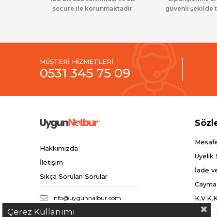
secure ile korunmaktadır.
güvenli şekilde t
MÜŞTERİ HİZMETLERİ
0531 345 75 09
Sözl
Mesafe
Hakkımızda
Üyelik
İletişim
İade v
Sıkça Sorulan Sorular
Cayma
info@uygunnalbur.com
K.V.K.
Çerez Kullanımı