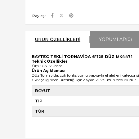
Paylaş :
ÜRÜN ÖZELLIKLERI
YORUMLAR
(0)
BAYTEC TEKLİ TORNAVİDA 6*125 DÜZ MK4471
Teknik Özellikler
Ölçü: 6 x 125 mm
Ürün Açıklaması
Düz Tornavida, çok fonksiyonlu yapısıyla el aletleri kategor
CRV çeliğinden üretildiği için dayanıklı ve uzun ömürlüdür. T
BOYUT
TİP
TÜR