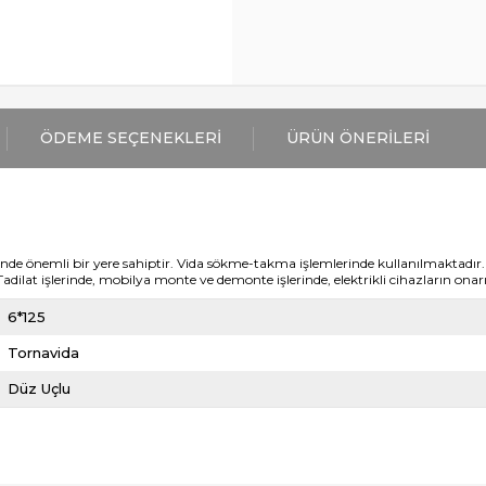
ÖDEME SEÇENEKLERI
ÜRÜN ÖNERILERI
isinde önemli bir yere sahiptir. Vida sökme-takma işlemlerinde kullanılmaktadır
adilat işlerinde, mobilya monte ve demonte işlerinde, elektrikli cihazların onar
6*125
Tornavida
Düz Uçlu