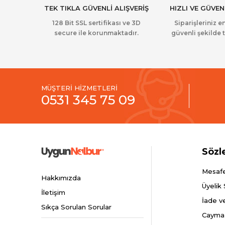
TEK TIKLA GÜVENLİ ALIŞVERİŞ
HIZLI VE GÜVEN
128 Bit SSL sertifikası ve 3D
Siparişleriniz en
secure ile korunmaktadır.
güvenli şekilde t
MÜŞTERİ HİZMETLERİ
0531 345 75 09
Sözl
Mesafe
Hakkımızda
Üyelik
İletişim
İade v
Sıkça Sorulan Sorular
Cayma