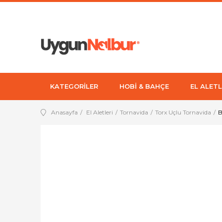
KATEGORİLER
HOBİ & BAHÇE
EL ALETL
Anasayfa
El Aletleri
Tornavida
Torx Uçlu Tornavida
B