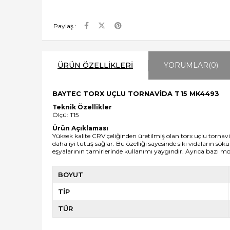
Paylaş :
ÜRÜN ÖZELLIKLERI
YORUMLAR
(0)
BAYTEC TORX UÇLU TORNAVİDA T15 MK4493
Teknik Özellikler
Ölçü: T15
Ürün Açıklaması
Yüksek kalite CRV çeliğinden üretilmiş olan torx uçlu tornavi
daha iyi tutuş sağlar. Bu özelliği sayesinde sıkı vidaların sökü
eşyalarının tamirlerinde kullanımı yaygındır. Ayrıca bazı mo
BOYUT
TİP
TÜR