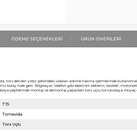
ÖDEME SEÇENEKLERI
ÜRÜN ÖNERILERI
da, torx denilen yıldız şeklindeki vidaları sökme-takma işlemlerinde kullanılma
mü kolay hale gelir. Bilgisayar, telefon gibi elektrikli aletlerin, bisiklet, motors
bilya çeşitlerinde montaj ve demontaj yaparken torx uçlu tornavidaya ihtiyaç 
T15
Tornavida
Torx Uçlu