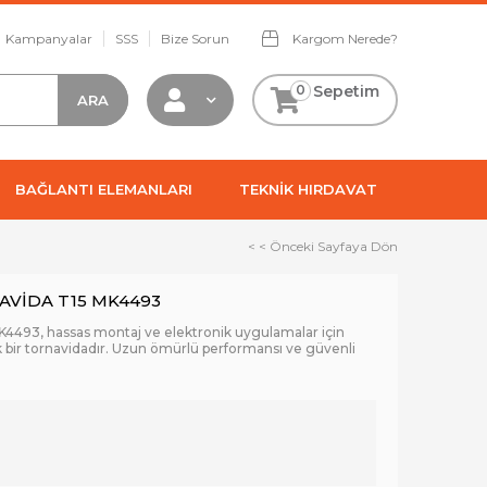
Kampanyalar
SSS
Bize Sorun
Kargom Nerede?
0
Sepetim
BAĞLANTI ELEMANLARI
TEKNİK HIRDAVAT
< < Önceki Sayfaya Dön
AVİDA T15 MK4493
4493, hassas montaj ve elektronik uygulamalar için
 bir tornavidadır. Uzun ömürlü performansı ve güvenli