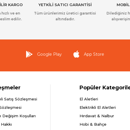
İLİR KARGO
YETKİLİ SATICI GARANTİSİ
MOBİL
 hızlı ve en
Tüm ürünlerimiz üretici garantisi
Dilediğiniz 
eslim edilir.
altındadır.
alışverişin
Google Play
App Store
eşmeler
Popüler Kategoril
li Satış Sözleşmesi
El Aletleri
 Sözleşmesi
Elektrikli El Aletleri
e Değişim Koşulları
Hırdavat & Nalbur
 Hakkı
Hobi & Bahçe