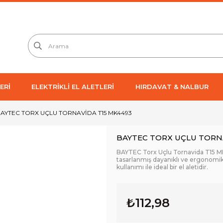
ERİ
ELEKTRİKLİ EL ALETLERİ
HIRDAVAT & NALBUR
AYTEC TORX UÇLU TORNAVİDA T15 MK4493
BAYTEC TORX UÇLU TORN
BAYTEC Torx Uçlu Tornavida T15 MK
tasarlanmış dayanıklı ve ergonomik
kullanımı ile ideal bir el aletidir.
₺112,98