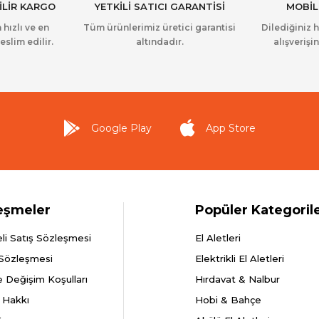
İLİR KARGO
YETKİLİ SATICI GARANTİSİ
MOBİL
 hızlı ve en
Tüm ürünlerimiz üretici garantisi
Dilediğiniz 
eslim edilir.
altındadır.
alışverişin
Google Play
App Store
eşmeler
Popüler Kategoril
li Satış Sözleşmesi
El Aletleri
 Sözleşmesi
Elektrikli El Aletleri
e Değişim Koşulları
Hırdavat & Nalbur
 Hakkı
Hobi & Bahçe