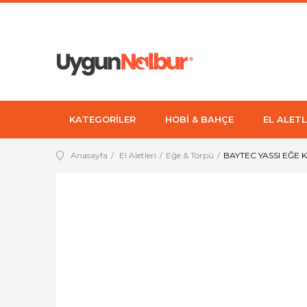
KATEGORİLER
HOBİ & BAHÇE
EL ALETL
Anasayfa
El Aletleri
Eğe & Törpü
BAYTEC YASSI EĞE 