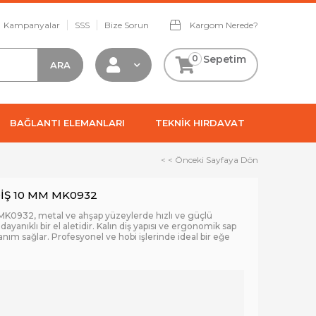
Kampanyalar
SSS
Bize Sorun
Kargom Nerede?
0
Sepetim
BAĞLANTI ELEMANLARI
TEKNİK HIRDAVAT
< < Önceki Sayfaya Dön
DİŞ 10 MM MK0932
MK0932, metal ve ahşap yüzeylerde hızlı ve güçlü
ayanıklı bir el aletidir. Kalın diş yapısı ve ergonomik sap
lanım sağlar. Profesyonel ve hobi işlerinde ideal bir eğe