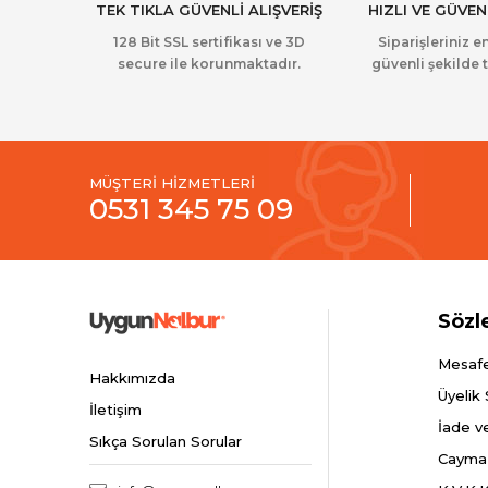
TEK TIKLA GÜVENLİ ALIŞVERİŞ
HIZLI VE GÜVEN
128 Bit SSL sertifikası ve 3D
Siparişleriniz en
secure ile korunmaktadır.
güvenli şekilde t
MÜŞTERİ HİZMETLERİ
0531 345 75 09
Sözl
Mesafe
Hakkımızda
Üyelik
İletişim
İade v
Sıkça Sorulan Sorular
Cayma