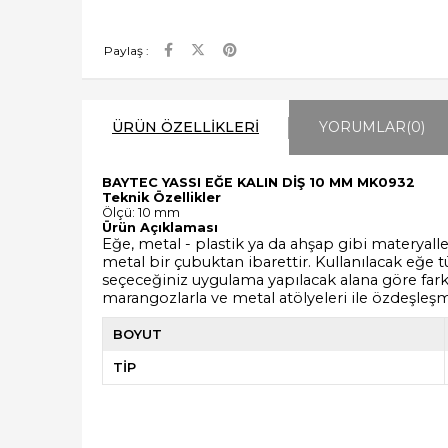
Paylaş :
ÜRÜN ÖZELLIKLERI
YORUMLAR
(0)
BAYTEC YASSI EĞE KALIN DİŞ 10 MM MK0932
Teknik Özellikler
Ölçü: 10 mm
Ürün Açıklaması
Eğe
, metal - plastik ya da ahşap gibi materyall
metal bir çubuktan ibarettir. Kullanılacak eğe
seçeceğiniz uygulama yapılacak alana göre farklıl
marangozlarla ve metal atölyeleri ile özdeşleş
BOYUT
TİP