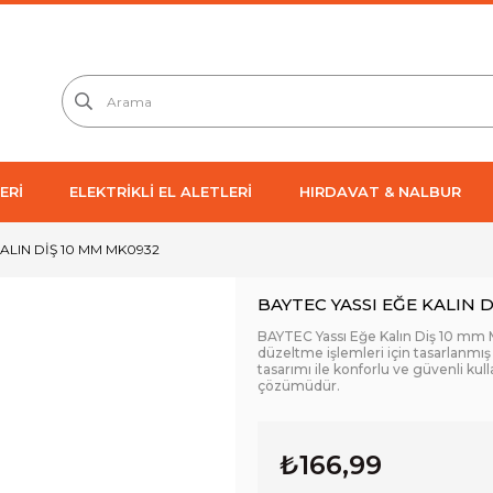
ERİ
ELEKTRİKLİ EL ALETLERİ
HIRDAVAT & NALBUR
KALIN DİŞ 10 MM MK0932
BAYTEC YASSI EĞE KALIN 
BAYTEC Yassı Eğe Kalın Diş 10 mm 
düzeltme işlemleri için tasarlanmış d
tasarımı ile konforlu ve güvenli kul
çözümüdür.
₺166,99