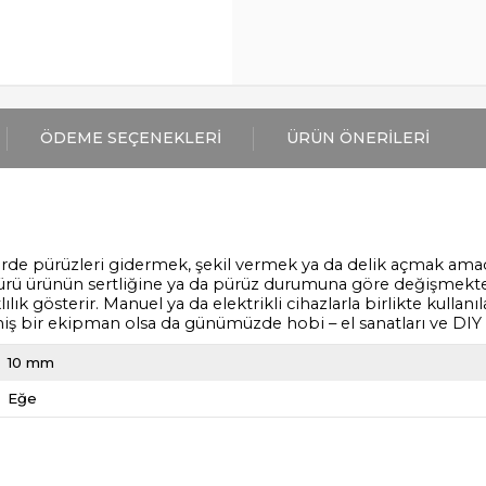
ÖDEME SEÇENEKLERI
ÜRÜN ÖNERILERI
erde pürüzleri gidermek, şekil vermek ya da delik açmak amacıyl
 türü ürünün sertliğine ya da pürüz durumuna göre değişmekte
ık gösterir. Manuel ya da elektrikli cihazlarla birlikte kullanı
miş bir ekipman olsa da günümüzde hobi – el sanatları ve DIY 
10 mm
Eğe