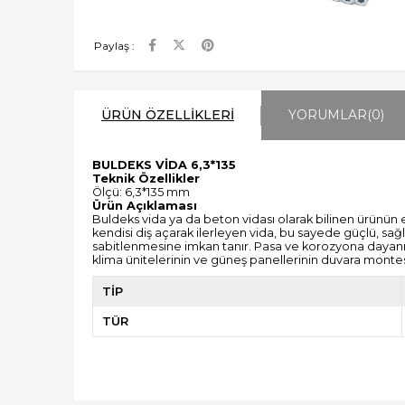
Paylaş :
ÜRÜN ÖZELLIKLERI
YORUMLAR
(0)
BULDEKS VİDA 6,3*135
Teknik Özellikler
Ölçü: 6,3*135 mm
Ürün Açıklaması
Buldeks vida ya da beton vidası olarak bilinen ürünün 
kendisi diş açarak ilerleyen vida, bu sayede güçlü, sağ
sabitlenmesine imkan tanır. Pasa ve korozyona dayanık
klima ünitelerinin ve güneş panellerinin duvara montesi
TİP
TÜR