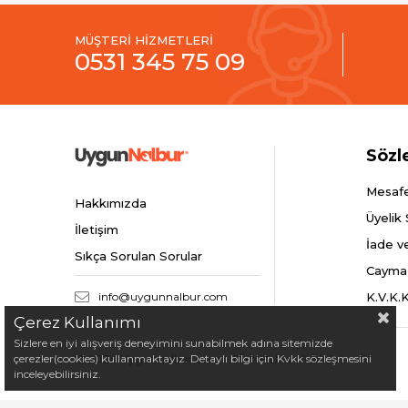
MÜŞTERİ HİZMETLERİ
0531 345 75 09
Sözl
Mesafe
Hakkımızda
Üyelik
İletişim
İade v
Sıkça Sorulan Sorular
Cayma
info@uygunnalbur.com
K.V.K.
Çerez Kullanımı
Sizlere en iyi alışveriş deneyimini sunabilmek adına sitemizde
çerezler(cookies) kullanmaktayız. Detaylı bilgi için Kvkk sözleşmesini
© 2024 Uygunnalbur.com - Tüm Hakları Saklıdır.
inceleyebilirsiniz.