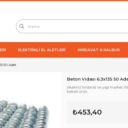
ERİ
ELEKTRİKLİ EL ALETLERİ
HIRDAVAT & NALBUR
35 50 Adet
Beton Vidası 6,3x135 50 Ad
Akdeni̇z hırdavat ve yapı market ih
kaliteli ürün.
₺453,40