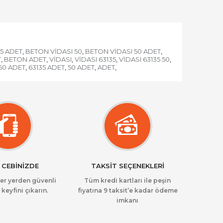
5 ADET
BETON VİDASI 50
BETON VİDASI 50 ADET
,
,
,
T
BETON ADET
VİDASI
VİDASI 63135
VİDASI 63135 50
,
,
,
,
,
 50 ADET
63135 ADET
50 ADET
ADET
,
,
,
,
 CEBİNİZDE
TAKSİT SEÇENEKLERİ
her yerden güvenli
Tüm kredi kartları ile peşin
 keyfini çıkarın.
fiyatına 9 taksit’e kadar ödeme
imkanı