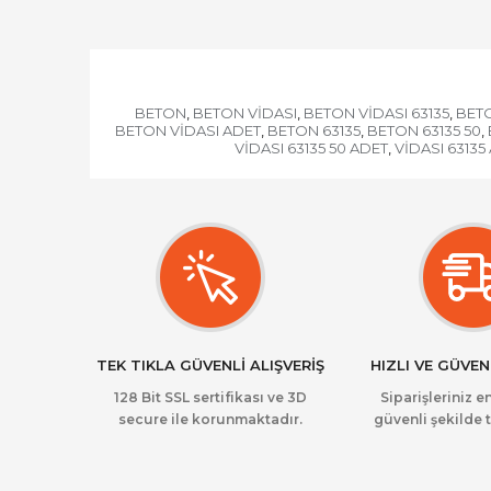
BETON
BETON VİDASI
BETON VİDASI 63135
BETO
,
,
,
BETON VİDASI ADET
BETON 63135
BETON 63135 50
,
,
,
VİDASI 63135 50 ADET
VİDASI 63135
,
TEK TIKLA GÜVENLİ ALIŞVERİŞ
HIZLI VE GÜVEN
128 Bit SSL sertifikası ve 3D
Siparişleriniz en
secure ile korunmaktadır.
güvenli şekilde t