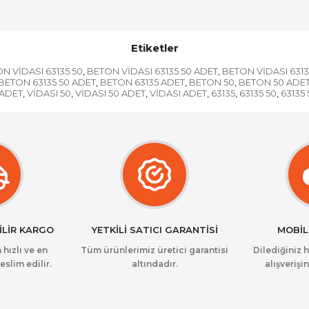
Etiketler
N VİDASI 63135 50
BETON VİDASI 63135 50 ADET
BETON VİDASI 6313
,
,
BETON 63135 50 ADET
BETON 63135 ADET
BETON 50
BETON 50 ADE
,
,
,
 ADET
VİDASI 50
VİDASI 50 ADET
VİDASI ADET
63135
63135 50
63135
,
,
,
,
,
,
İLİR KARGO
YETKİLİ SATICI GARANTİSİ
MOBİL
 hızlı ve en
Tüm ürünlerimiz üretici garantisi
Dilediğiniz 
eslim edilir.
altındadır.
alışverişin