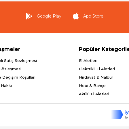
Google Play
App Store
eşmeler
Popüler Kategoril
li Satış Sözleşmesi
El Aletleri
 Sözleşmesi
Elektrikli El Aletleri
e Değişim Koşulları
Hırdavat & Nalbur
 Hakkı
Hobi & Bahçe
K
Akülü El Aletleri