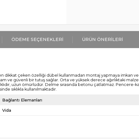
ÖDEME SEÇENEKLERI
ÜRÜN ÖNERILERI
en dikkat çeken özelliği dübel kullanmadan montaj yapmaya imkan vermes
lam ve güvenli bir tutuş sağlar. Orta ve yüksek derece ağırlıktaki malz
lıdır, uzun ömürlüdür. Delme sırasında betonu çatlatmaz. Pencere-kapıl
nde sıklıkla kullanılmaktadır.
Bağlantı Elemanları
Vida