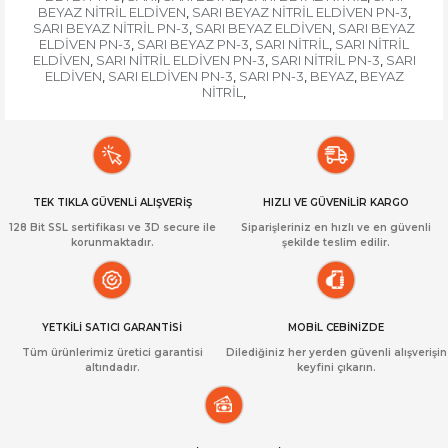
BEYAZ NİTRİL ELDİVEN
SARI BEYAZ NİTRİL ELDİVEN PN-3
,
,
SARI BEYAZ NİTRİL PN-3
SARI BEYAZ ELDİVEN
SARI BEYAZ
,
,
ELDİVEN PN-3
SARI BEYAZ PN-3
SARI NİTRİL
SARI NİTRİL
,
,
,
ELDİVEN
SARI NİTRİL ELDİVEN PN-3
SARI NİTRİL PN-3
SARI
,
,
,
ELDİVEN
SARI ELDİVEN PN-3
SARI PN-3
BEYAZ
BEYAZ
,
,
,
,
NİTRİL
,
TEK TIKLA GÜVENLİ ALIŞVERİŞ
HIZLI VE GÜVENİLİR KARGO
128 Bit SSL sertifikası ve 3D secure ile
Siparişleriniz en hızlı ve en güvenli
korunmaktadır.
şekilde teslim edilir.
YETKİLİ SATICI GARANTİSİ
MOBİL CEBİNİZDE
Tüm ürünlerimiz üretici garantisi
Dilediğiniz her yerden güvenli alışverişin
altındadır.
keyfini çıkarın.