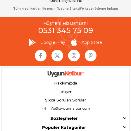
TAKSİT SEÇENEKLERİ
Tüm kredi kartları ile peşin fiyatına 9 taksit’e kadar ödeme imkanı
MÜŞTERİ HİZMETLERİ
0531 345 75 09
Google Play
App Store
Hakkımızda
İletişim
Sıkça Sorulan Sorular
info@uygunnalbur.com
Sözleşmeler
Popüler Kategoriler