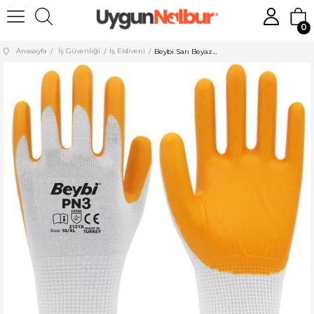
0
Anasayfa
İş Güvenliği
İş Eldiveni
Beybi Sarı Beyaz Nitril Eldiven Pn-3