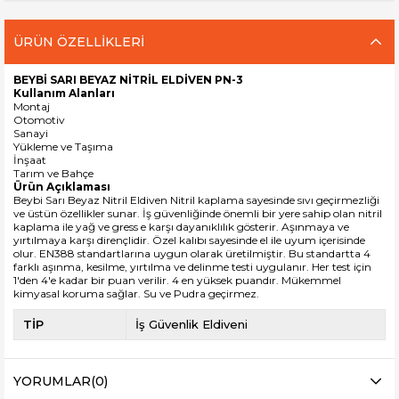
ÜRÜN ÖZELLIKLERI
BEYBİ SARI BEYAZ NİTRİL ELDİVEN PN-3
Kullanım Alanları
Montaj
Otomotiv
Sanayi
Yükleme ve Taşıma
İnşaat
Tarım ve Bahçe
Ürün Açıklaması
Beybi Sarı Beyaz Nitril Eldiven Nitril kaplama sayesinde sıvı geçirmezliği
ve üstün özellikler sunar. İş güvenliğinde önemli bir yere sahip olan nitril
kaplama ile yağ ve gress e karşı dayanıklılık gösterir. Aşınmaya ve
yırtılmaya karşı dirençlidir. Özel kalıbı sayesinde el ile uyum içerisinde
olur. EN388 standartlarına uygun olarak üretilmiştir. Bu standartta 4
farklı aşınma, kesilme, yırtılma ve delinme testi uygulanır. Her test için
1'den 4'e kadar bir puan verilir. 4 en yüksek puandır. Mükemmel
kimyasal koruma sağlar. Su ve Pudra geçirmez.
TİP
İş Güvenlik Eldiveni
YORUMLAR
(0)