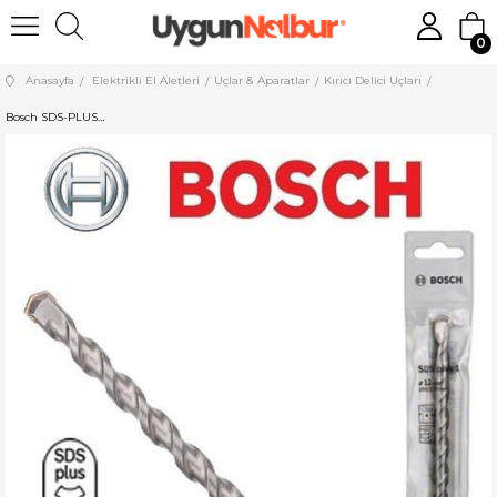
0
Anasayfa
Elektrikli El Aletleri
Uçlar & Aparatlar
Kırıcı Delici Uçları
Bosch SDS-PLUS-1 K-delici Ucu 10x310 mm 2608576282