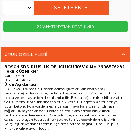
WHATSAPPTAN SİPARİŞ VER
ÜRÜN ÖZELLIKLERI
BOSCH SDS-PLUS-1 K-DELİCİ UCU 10*310 MM 2608576282
Teknik Özellikler
Çap: 10 mm
Uzunluk: 310 mm
Ürün Açıklaması
SDS Plus-1 Delme Ucu, beton delme işlemleri için özel olarak
tasarlanmıştır. Fakat kireç ve kum tuğlaları, dolu tuğla, beton bina
bloku ve sert taşlar için de kullanılabilir. Ekstra sağlamlık, etkili toz atma
ve uzun ömür özelliklerine sahiptir. 2 kesicili Tungsten Karbür pleyt,
ucun betonu kolayca delmesini ve aşınmaya karşı dirençli olmasını
sağlar. Bu sayede en zorlu beton delme işlemlerinde bile yüksek
performans elde edersiniz. 2 kanallı U biçimli kanal tasarımı, delme
esnasında oluşan tozu etkili bir şekilde tahliye ederek delme işlemini
kolaylaştırır ve daha temiz bir çalışma ortamı sağlar. Tüm SDS plus
kırıcı-delicilere uyumludur.