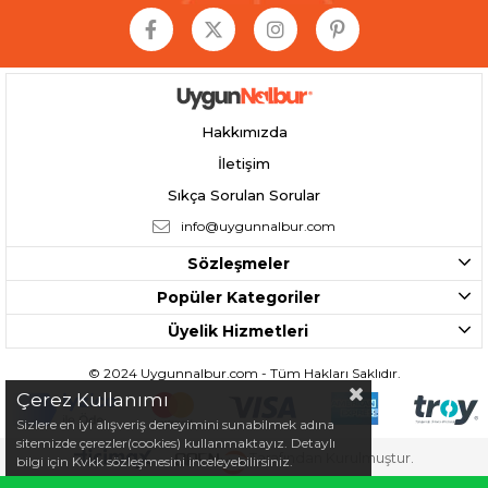
Hakkımızda
İletişim
Sıkça Sorulan Sorular
info@uygunnalbur.com
Sözleşmeler
Popüler Kategoriler
Üyelik Hizmetleri
© 2024 Uygunnalbur.com - Tüm Hakları Saklıdır.
Çerez Kullanımı
Sizlere en iyi alışveriş deneyimini sunabilmek adına
sitemizde çerezler(cookies) kullanmaktayız. Detaylı
Tarafından Kurulmuştur.
bilgi için Kvkk sözleşmesini inceleyebilirsiniz.