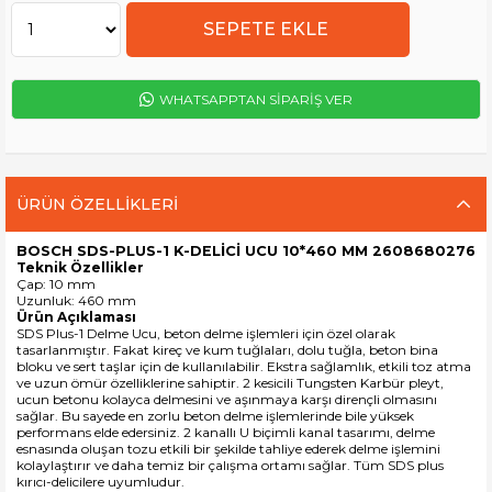
WHATSAPPTAN SİPARİŞ VER
ÜRÜN ÖZELLIKLERI
BOSCH SDS-PLUS-1 K-DELİCİ UCU 10*460 MM 2608680276
Teknik Özellikler
Çap: 10 mm
Uzunluk: 460 mm
Ürün Açıklaması
SDS Plus-1 Delme Ucu, beton delme işlemleri için özel olarak
tasarlanmıştır. Fakat kireç ve kum tuğlaları, dolu tuğla, beton bina
bloku ve sert taşlar için de kullanılabilir. Ekstra sağlamlık, etkili toz atma
ve uzun ömür özelliklerine sahiptir. 2 kesicili Tungsten Karbür pleyt,
ucun betonu kolayca delmesini ve aşınmaya karşı dirençli olmasını
sağlar. Bu sayede en zorlu beton delme işlemlerinde bile yüksek
performans elde edersiniz. 2 kanallı U biçimli kanal tasarımı, delme
esnasında oluşan tozu etkili bir şekilde tahliye ederek delme işlemini
kolaylaştırır ve daha temiz bir çalışma ortamı sağlar. Tüm SDS plus
kırıcı-delicilere uyumludur.