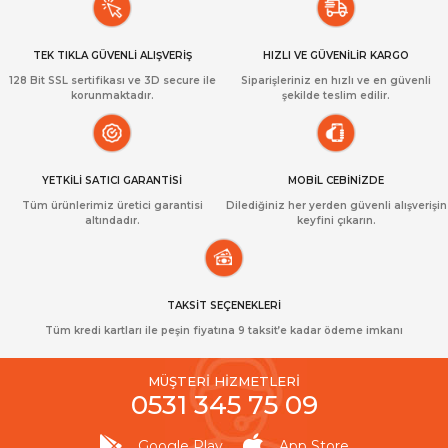
TEK TIKLA GÜVENLİ ALIŞVERİŞ
HIZLI VE GÜVENİLİR KARGO
128 Bit SSL sertifikası ve 3D secure ile
Siparişleriniz en hızlı ve en güvenli
korunmaktadır.
şekilde teslim edilir.
YETKİLİ SATICI GARANTİSİ
MOBİL CEBİNİZDE
Tüm ürünlerimiz üretici garantisi
Dilediğiniz her yerden güvenli alışverişin
altındadır.
keyfini çıkarın.
TAKSİT SEÇENEKLERİ
Tüm kredi kartları ile peşin fiyatına 9 taksit’e kadar ödeme imkanı
MÜŞTERİ HİZMETLERİ
0531 345 75 09
Google Play
App Store