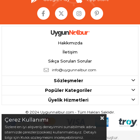
Hakkımızda
İletişim
Sıkça Sorulan Sorular
info@uygunnalbur.com
Sözleşmeler
Popüler Kategoriler
Üyelik Hizmetleri
© 2024 Uygunnalbur.com - Tüm Hakları Saklıdır.
Çerez Kullanımı
Sizlere en iyi alışveriş deneyimini sunabilmek adına
sitemizde çerezler(cookies) kullanmaktayız. Detaylı
bilgi için Kvkk sözleşmesini inceleyebilirsiniz.
Tarafından Kurulmuştur.