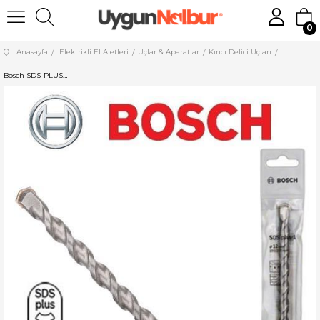
0
Anasayfa
Elektrikli El Aletleri
Uçlar & Aparatlar
Kırıcı Delici Uçları
Bosch SDS-PLUS-1 K-delici Ucu 10x460 mm 2608680276