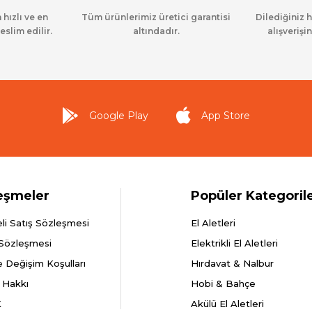
 hızlı ve en
Tüm ürünlerimiz üretici garantisi
Dilediğiniz 
eslim edilir.
altındadır.
alışverişin
Google Play
App Store
eşmeler
Popüler Kategoril
li Satış Sözleşmesi
El Aletleri
 Sözleşmesi
Elektrikli El Aletleri
e Değişim Koşulları
Hırdavat & Nalbur
 Hakkı
Hobi & Bahçe
K
Akülü El Aletleri