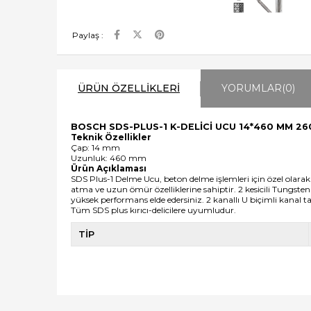
Paylaş :
ÜRÜN ÖZELLIKLERI
YORUMLAR
(0)
BOSCH SDS-PLUS-1 K-DELİCİ UCU 14*460 MM 2
Teknik Özellikler
Çap: 14 mm
Uzunluk: 460 mm
Ürün Açıklaması
SDS Plus-1 Delme Ucu, beton delme işlemleri için özel olarak ta
atma ve uzun ömür özelliklerine sahiptir. 2 kesicili Tungste
yüksek performans elde edersiniz. 2 kanallı U biçimli kanal ta
Tüm SDS plus kırıcı-delicilere uyumludur.
TİP