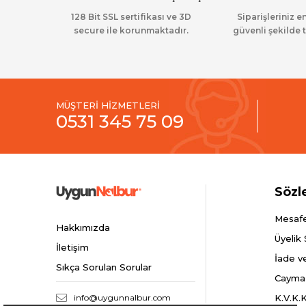
128 Bit SSL sertifikası ve 3D
Siparişleriniz en
secure ile korunmaktadır.
güvenli şekilde t
MÜŞTERİ HİZMETLERİ
0531 345 75 09
Sözl
Mesafe
Hakkımızda
Üyelik
İletişim
İade v
Sıkça Sorulan Sorular
Cayma
info@uygunnalbur.com
K.V.K.