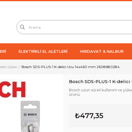
ERİ
ELEKTRİKLİ EL ALETLERİ
HIRDAVAT & NALBUR
Delici Uçları
Bosch SDS-PLUS-1 K-delici Ucu 14x460 mm 2608680284
Bosch SDS-PLUS-1 K-delic
Bosch uzun süreli kullanım ve yüksek
ürünü.
₺477,35