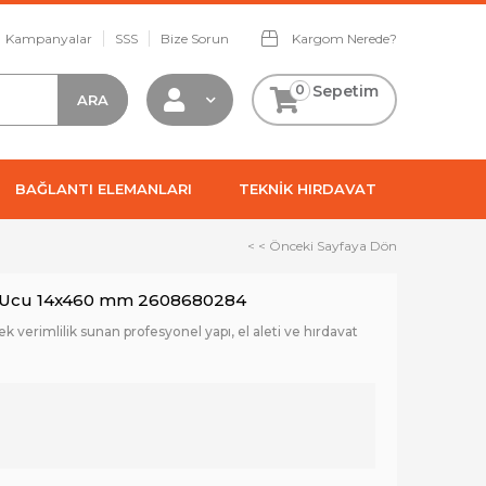
Kampanyalar
SSS
Bize Sorun
Kargom Nerede?
0
Sepetim
BAĞLANTI ELEMANLARI
TEKNİK HIRDAVAT
< < Önceki Sayfaya Dön
i Ucu 14x460 mm 2608680284
 verimlilik sunan profesyonel yapı, el aleti ve hırdavat