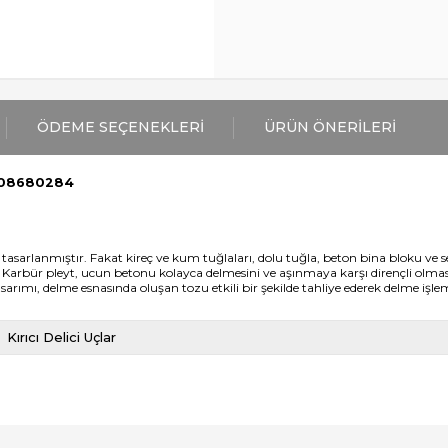
ÖDEME SEÇENEKLERI
ÜRÜN ÖNERILERI
608680284
sarlanmıştır. Fakat kireç ve kum tuğlaları, dolu tuğla, beton bina bloku ve sert 
n Karbür pleyt, ucun betonu kolayca delmesini ve aşınmaya karşı dirençli olmas
sarımı, delme esnasında oluşan tozu etkili bir şekilde tahliye ederek delme işle
Kırıcı Delici Uçlar