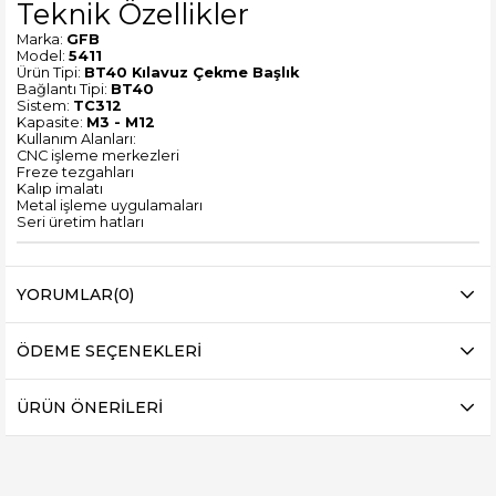
Teknik Özellikler
Marka:
GFB
Model:
5411
Ürün Tipi:
BT40 Kılavuz Çekme Başlık
Bağlantı Tipi:
BT40
Sistem:
TC312
Kapasite:
M3 - M12
Kullanım Alanları:
CNC işleme merkezleri
Freze tezgahları
Kalıp imalatı
Metal işleme uygulamaları
Seri üretim hatları
YORUMLAR
(0)
ÖDEME SEÇENEKLERI
ÜRÜN ÖNERILERI