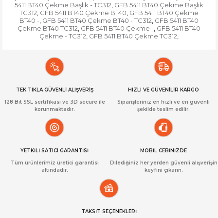
5411 BT40 Çekme Başlık - TC312
GFB 5411 BT40 Çekme Başlık
,
TC312
GFB 5411 BT40 Çekme BT40
GFB 5411 BT40 Çekme
,
,
BT40 -
GFB 5411 BT40 Çekme BT40 - TC312
GFB 5411 BT40
,
,
Çekme BT40 TC312
GFB 5411 BT40 Çekme -
GFB 5411 BT40
,
,
Çekme - TC312
GFB 5411 BT40 Çekme TC312
,
,
TEK TIKLA GÜVENLİ ALIŞVERİŞ
HIZLI VE GÜVENİLİR KARGO
128 Bit SSL sertifikası ve 3D secure ile
Siparişleriniz en hızlı ve en güvenli
korunmaktadır.
şekilde teslim edilir.
YETKİLİ SATICI GARANTİSİ
MOBİL CEBİNİZDE
Tüm ürünlerimiz üretici garantisi
Dilediğiniz her yerden güvenli alışverişin
altındadır.
keyfini çıkarın.
TAKSİT SEÇENEKLERİ