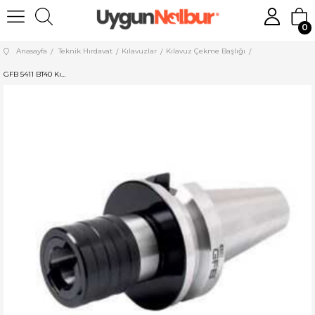
0
Anasayfa
Teknik Hırdavat
Kılavuzlar
Kılavuz Çekme Başlığı
GFB 5411 BT40 Kılavuz Çekme Başlık BT40 - TC312