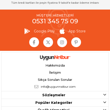
Tüm kredi kartları ile peşin fiyatına 9 taksit’e kadar ödeme imkanı
MÜŞTERİ HİZMETLERİ
0531 345 75 09
Google Play
App Store
Hakkımızda
İletişim
Sıkça Sorulan Sorular
info@uygunnalbur.com
Sözleşmeler
Popüler Kategoriler