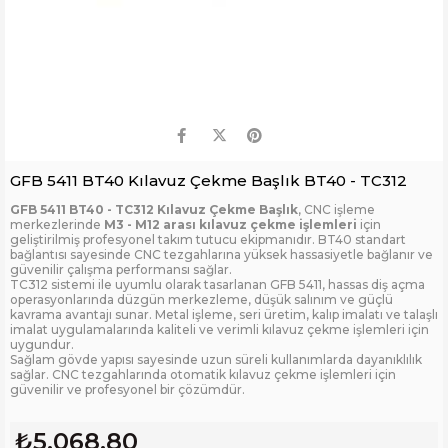
GFB 5411 BT40 Kılavuz Çekme Başlık BT40 - TC312
GFB 5411 BT40 - TC312 Kılavuz Çekme Başlık
, CNC işleme
merkezlerinde
M3 - M12 arası kılavuz çekme işlemleri
için
geliştirilmiş profesyonel takım tutucu ekipmanıdır. BT40 standart
bağlantısı sayesinde CNC tezgahlarına yüksek hassasiyetle bağlanır ve
güvenilir çalışma performansı sağlar.
TC312 sistemi ile uyumlu olarak tasarlanan GFB 5411, hassas diş açma
operasyonlarında düzgün merkezleme, düşük salınım ve güçlü
kavrama avantajı sunar. Metal işleme, seri üretim, kalıp imalatı ve talaşlı
imalat uygulamalarında kaliteli ve verimli kılavuz çekme işlemleri için
uygundur.
Sağlam gövde yapısı sayesinde uzun süreli kullanımlarda dayanıklılık
sağlar. CNC tezgahlarında otomatik kılavuz çekme işlemleri için
güvenilir ve profesyonel bir çözümdür.
₺5.068,80