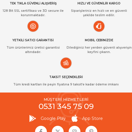
TEK TIKLA GÜVENLİ ALIŞVERİŞ
HIZLI VE GÜVENİLİR KARGO
128 Bit SSL sertifikası ve 3D secure ile
Siparişleriniz en hızlı ve en güvenli
korunmaktadır.
şekilde teslim edilir.
YETKİLİ SATICI GARANTİSİ
MOBİL CEBİNİZDE
Tüm ürünlerimiz üretici garantisi
Dilediğiniz her yerden güvenli alışverişin
altındadır.
keyfini çıkarın.
TAKSİT SEÇENEKLERİ
Tüm kredi kartları ile peşin fiyatına 9 taksit’e kadar ödeme imkanı
MÜŞTERİ HİZMETLERİ
0531 345 75 09
Google Play
App Store