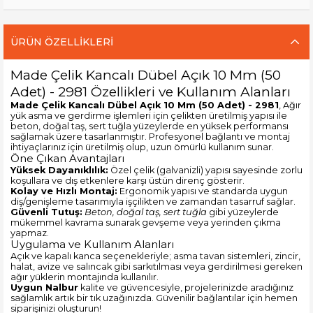
ÜRÜN ÖZELLIKLERI
Made Çelik Kancalı Dübel Açık 10 Mm (50
Adet) - 2981 Özellikleri ve Kullanım Alanları
Made Çelik Kancalı Dübel Açık 10 Mm (50 Adet) - 2981
, Ağır
yük asma ve gerdirme işlemleri için çelikten üretilmiş yapısı ile
beton, doğal taş, sert tuğla yüzeylerde en yüksek performansı
sağlamak üzere tasarlanmıştır. Profesyonel bağlantı ve montaj
ihtiyaçlarınız için üretilmiş olup, uzun ömürlü kullanım sunar.
Öne Çıkan Avantajları
Yüksek Dayanıklılık:
Özel çelik (galvanizli) yapısı sayesinde zorlu
koşullara ve dış etkenlere karşı üstün direnç gösterir.
Kolay ve Hızlı Montaj:
Ergonomik yapısı ve standarda uygun
diş/genişleme tasarımıyla işçilikten ve zamandan tasarruf sağlar.
Güvenli Tutuş:
Beton, doğal taş, sert tuğla
gibi yüzeylerde
mükemmel kavrama sunarak gevşeme veya yerinden çıkma
yapmaz.
Uygulama ve Kullanım Alanları
Açık ve kapalı kanca seçenekleriyle; asma tavan sistemleri, zincir,
halat, avize ve salıncak gibi sarkıtılması veya gerdirilmesi gereken
ağır yüklerin montajında kullanılır.
Uygun Nalbur
kalite ve güvencesiyle, projelerinizde aradığınız
sağlamlık artık bir tık uzağınızda. Güvenilir bağlantılar için hemen
siparişinizi oluşturun!