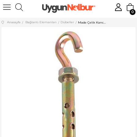
0
Anasayfa
Bağlantı Elemanları
Dübeller
Made Çelik Kancalı Dübel Açık 10 Mm (50 Adet) - 2981