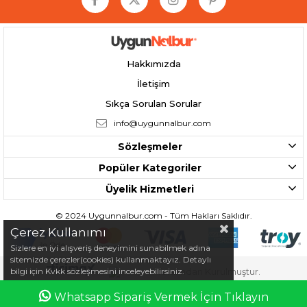
Hakkımızda
İletişim
Sıkça Sorulan Sorular
info@uygunnalbur.com
Sözleşmeler
Popüler Kategoriler
Üyelik Hizmetleri
© 2024 Uygunnalbur.com - Tüm Hakları Saklıdır.
Çerez Kullanımı
Sizlere en iyi alışveriş deneyimini sunabilmek adına
sitemizde çerezler(cookies) kullanmaktayız. Detaylı
bilgi için Kvkk sözleşmesini inceleyebilirsiniz.
Tarafından Kurulmuştur.
Whatsapp Sipariş Vermek İçin Tıklayın
Anasayfa
Favorilerim
Sepetim
Üye Girişi