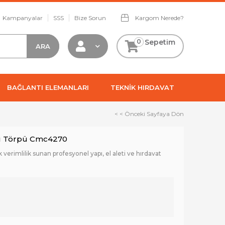
Kampanyalar
SSS
Bize Sorun
Kargom Nerede?
0
Sepetim
BAĞLANTI ELEMANLARI
TEKNİK HIRDAVAT
< < Önceki Sayfaya Dön
tı Törpü Cmc4270
erimlilik sunan profesyonel yapı, el aleti ve hırdavat