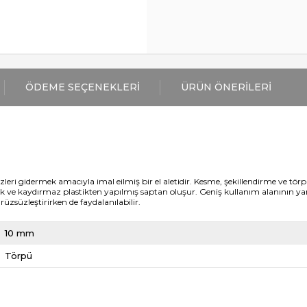
ÖDEME SEÇENEKLERI
ÜRÜN ÖNERILERI
eri gidermek amacıyla imal eilmiş bir el aletidir. Kesme, şekillendirme ve törpü
buk ve kaydırmaz plastikten yapılmış saptan oluşur. Geniş kullanım alanının y
üzsüzleştirirken de faydalanılabilir.
10 mm
Törpü