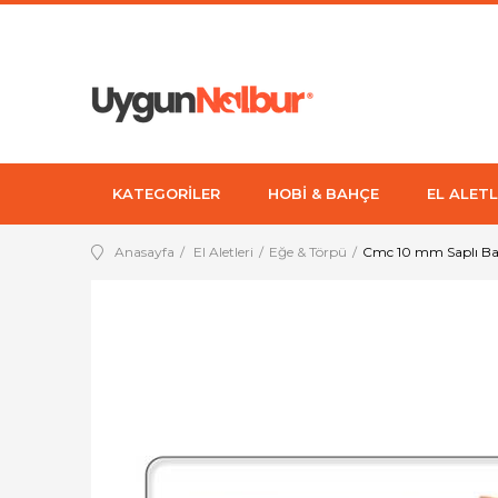
KATEGORİLER
HOBİ & BAHÇE
EL ALETL
Anasayfa
El Aletleri
Eğe & Törpü
Cmc 10 mm Saplı Bal