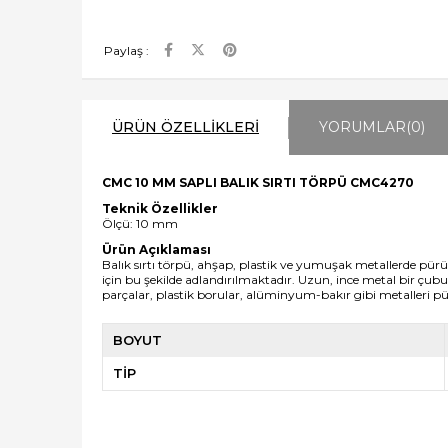
Paylaş :
ÜRÜN ÖZELLIKLERI
YORUMLAR
(0)
CMC 10 MM SAPLI BALIK SIRTI TÖRPÜ CMC4270
Teknik Özellikler
Ölçü: 10 mm
Ürün Açıklaması
Balık sırtı törpü
, ahşap, plastik ve yumuşak metallerde pürüzl
için bu şekilde adlandırılmaktadır. Uzun, ince metal bir çu
parçalar, plastik borular, alüminyum-bakır gibi metalleri pür
BOYUT
TİP