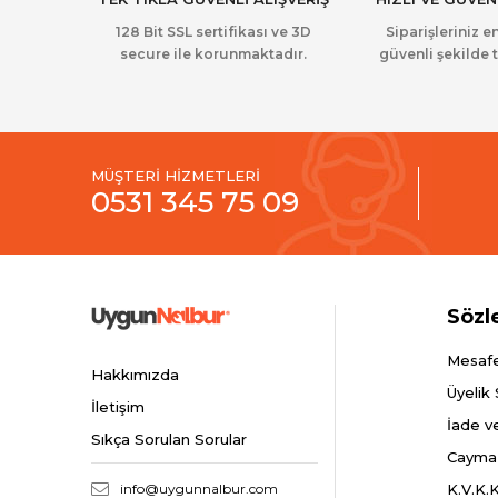
128 Bit SSL sertifikası ve 3D
Siparişleriniz en
secure ile korunmaktadır.
güvenli şekilde t
MÜŞTERİ HİZMETLERİ
0531 345 75 09
Sözl
Mesafe
Hakkımızda
Üyelik
İletişim
İade v
Sıkça Sorulan Sorular
Cayma
info@uygunnalbur.com
K.V.K.