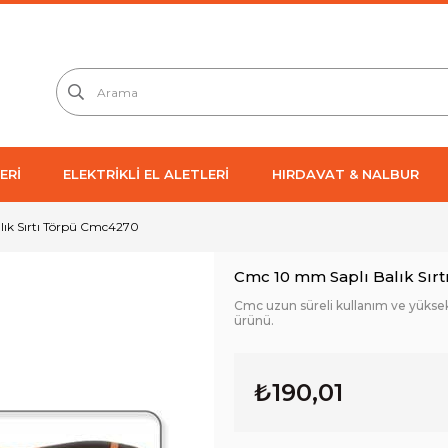
ERİ
ELEKTRİKLİ EL ALETLERİ
HIRDAVAT & NALBUR
ık Sırtı Törpü Cmc4270
Cmc 10 mm Saplı Balık Sır
Cmc uzun süreli kullanım ve yüksek v
ürünü.
₺190,01