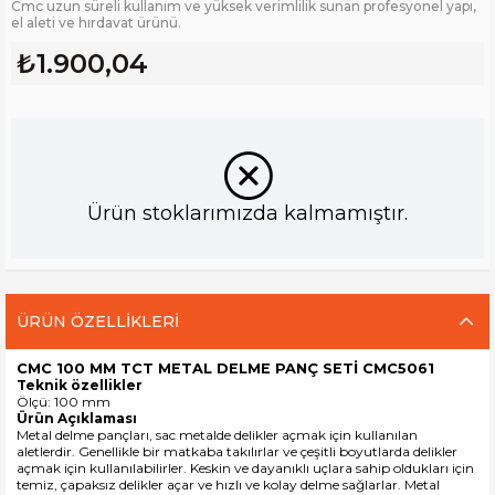
Cmc uzun süreli kullanım ve yüksek verimlilik sunan profesyonel yapı,
el aleti ve hırdavat ürünü.
₺1.900,04
Ürün stoklarımızda kalmamıştır.
ÜRÜN ÖZELLIKLERI
CMC 100 MM TCT METAL DELME PANÇ SETİ CMC5061
Teknik özellikler
Ölçü: 100 mm
Ürün Açıklaması
Metal delme pançları
, sac metalde delikler açmak için kullanılan
aletlerdir. Genellikle bir matkaba takılırlar ve çeşitli boyutlarda delikler
açmak için kullanılabilirler.
Keskin ve dayanıklı uçlara sahip oldukları için
temiz, çapaksız delikler açar ve h
ızlı ve kolay delme sağlarlar. Metal