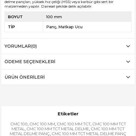
delme pançları, yüksek hız çeliği (HSS) veya karbür gibi sert bir
malzemeden yapılır.
Dairesel şekilde delik açılabilir.
BOYUT
100 mm
TİP
Panç
Matkap Ucu
YORUMLAR
(0)
ÖDEME SEÇENEKLERI
ÜRÜN ÖNERILERI
Etiketler
CMC 100
CMC 100 MM
CMC 100 MM TCT
CMC 100 MM TCT
,
,
,
METAL
CMC 100 MM TCT METAL DELME
CMC 100 MM TCT
,
,
METAL DELME PANÇ
CMC 100 MM TCT METAL DELME PANÇ
,