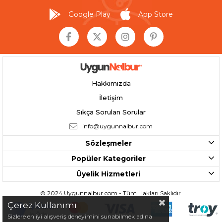
Google Play
App Store
Hakkımızda
İletişim
Sıkça Sorulan Sorular
info@uygunnalbur.com
Sözleşmeler
Popüler Kategoriler
Üyelik Hizmetleri
© 2024 Uygunnalbur.com - Tüm Hakları Saklıdır.
Çerez Kullanımı
Sizlere en iyi alışveriş deneyimini sunabilmek adına