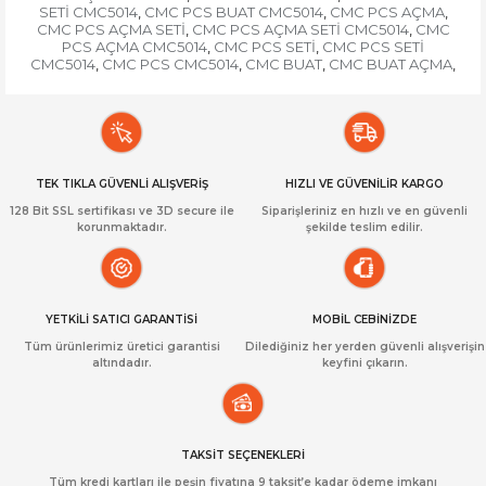
SETİ CMC5014
CMC PCS BUAT CMC5014
CMC PCS AÇMA
,
,
,
CMC PCS AÇMA SETİ
CMC PCS AÇMA SETİ CMC5014
CMC
,
,
PCS AÇMA CMC5014
CMC PCS SETİ
CMC PCS SETİ
,
,
CMC5014
CMC PCS CMC5014
CMC BUAT
CMC BUAT AÇMA
,
,
,
,
TEK TIKLA GÜVENLİ ALIŞVERİŞ
HIZLI VE GÜVENİLİR KARGO
128 Bit SSL sertifikası ve 3D secure ile
Siparişleriniz en hızlı ve en güvenli
korunmaktadır.
şekilde teslim edilir.
YETKİLİ SATICI GARANTİSİ
MOBİL CEBİNİZDE
Tüm ürünlerimiz üretici garantisi
Dilediğiniz her yerden güvenli alışverişin
altındadır.
keyfini çıkarın.
TAKSİT SEÇENEKLERİ
Tüm kredi kartları ile peşin fiyatına 9 taksit’e kadar ödeme imkanı