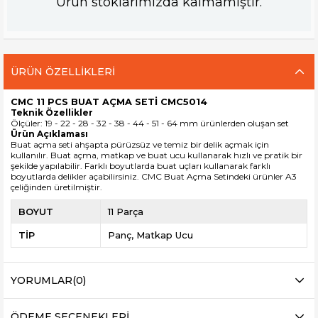
Ürün stoklarımızda kalmamıştır.
ÜRÜN ÖZELLIKLERI
CMC 11 PCS BUAT AÇMA SETİ CMC5014
Teknik Özellikler
Ölçüler: 19 - 22 - 28 - 32 - 38 - 44 - 51 - 64 mm ürünlerden oluşan set
Ürün Açıklaması
Buat açma seti ahşapta pürüzsüz ve temiz bir delik açmak için
kullanılır. Buat açma, matkap ve buat ucu kullanarak hızlı ve pratik bir
şekilde yapılabilir. Farklı boyutlarda buat uçları kullanarak farklı
boyutlarda delikler açabilirsiniz. CMC Buat Açma Setindeki ürünler A3
çeliğinden üretilmiştir.
BOYUT
11 Parça
TİP
Panç
Matkap Ucu
YORUMLAR
(0)
ÖDEME SEÇENEKLERI