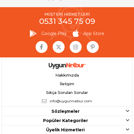
MÜŞTERİ HİZMETLERİ
0531 345 75 09
Google Play
App Store
Hakkımızda
İletişim
Sıkça Sorulan Sorular
info@uygunnalbur.com
Sözleşmeler
Popüler Kategoriler
Üyelik Hizmetleri