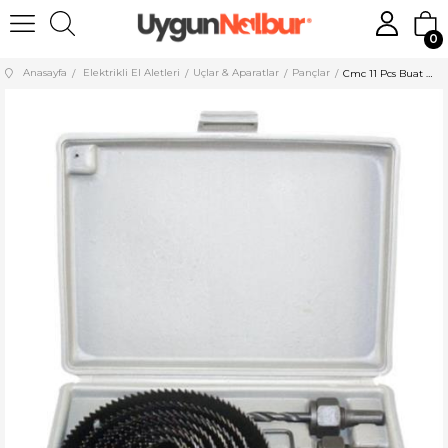
0
Anasayfa
Elektrikli El Aletleri
Uçlar & Aparatlar
Pançlar
Cmc 11 Pcs Buat Açma Seti Cmc5014