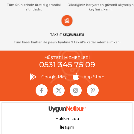
Tüm ürünlerimiz üretici garantisi
Dilediğiniz her yerden güvenli alışverişin
altındadır.
keyfini çıkarın.
TAKSİT SEÇENEKLERİ
Tüm kredi kartları ile peşin fiyatına 9 taksit’e kadar ödeme imkanı
MÜŞTERİ HİZMETLERİ
0531 345 75 09
Google Play
App Store
Hakkımızda
İletişim