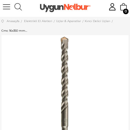
0
Anasayfa
Elektrikli El Aletleri
Uçlar & Aparatlar
Kırıcı Delici Uçları
Cmc 16x350 mm SDS Plus Hilti Ucu Cmc4948