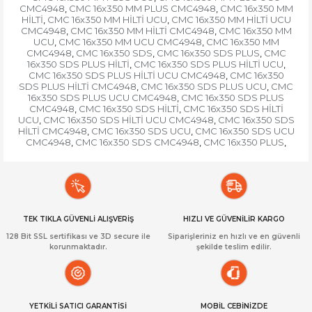
CMC4948
CMC 16x350 MM PLUS CMC4948
CMC 16x350 MM
,
,
HİLTİ
CMC 16x350 MM HİLTİ UCU
CMC 16x350 MM HİLTİ UCU
,
,
CMC4948
CMC 16x350 MM HİLTİ CMC4948
CMC 16x350 MM
,
,
UCU
CMC 16x350 MM UCU CMC4948
CMC 16x350 MM
,
,
CMC4948
CMC 16x350 SDS
CMC 16x350 SDS PLUS
CMC
,
,
,
16x350 SDS PLUS HİLTİ
CMC 16x350 SDS PLUS HİLTİ UCU
,
,
CMC 16x350 SDS PLUS HİLTİ UCU CMC4948
CMC 16x350
,
SDS PLUS HİLTİ CMC4948
CMC 16x350 SDS PLUS UCU
CMC
,
,
16x350 SDS PLUS UCU CMC4948
CMC 16x350 SDS PLUS
,
CMC4948
CMC 16x350 SDS HİLTİ
CMC 16x350 SDS HİLTİ
,
,
UCU
CMC 16x350 SDS HİLTİ UCU CMC4948
CMC 16x350 SDS
,
,
HİLTİ CMC4948
CMC 16x350 SDS UCU
CMC 16x350 SDS UCU
,
,
CMC4948
CMC 16x350 SDS CMC4948
CMC 16x350 PLUS
,
,
,
TEK TIKLA GÜVENLİ ALIŞVERİŞ
HIZLI VE GÜVENİLİR KARGO
128 Bit SSL sertifikası ve 3D secure ile
Siparişleriniz en hızlı ve en güvenli
korunmaktadır.
şekilde teslim edilir.
YETKİLİ SATICI GARANTİSİ
MOBİL CEBİNİZDE