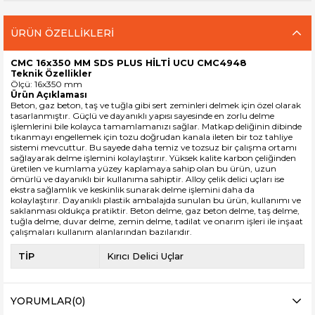
ÜRÜN ÖZELLIKLERI
CMC 16x350 MM SDS PLUS HİLTİ UCU CMC4948
Teknik Özellikler
Ölçü: 16x350 mm
Ürün Açıklaması
Beton, gaz beton, taş ve tuğla gibi sert zeminleri delmek için özel olarak
tasarlanmıştır. Güçlü ve dayanıklı yapısı sayesinde en zorlu delme
işlemlerini bile kolayca tamamlamanızı sağlar. Matkap deliğinin dibinde
tıkanmayı engellemek için tozu doğrudan kanala ileten bir toz tahliye
sistemi mevcuttur. Bu sayede daha temiz ve tozsuz bir çalışma ortamı
sağlayarak delme işlemini kolaylaştırır. Yüksek kalite karbon çeliğinden
üretilen ve kumlama yüzey kaplamaya sahip olan bu ürün, uzun
ömürlü ve dayanıklı bir kullanıma sahiptir. Alloy çelik delici uçları ise
ekstra sağlamlık ve keskinlik sunarak delme işlemini daha da
kolaylaştırır. Dayanıklı plastik ambalajda sunulan bu ürün, kullanımı ve
saklanması oldukça pratiktir. Beton delme, gaz beton delme, taş delme,
tuğla delme, duvar delme, zemin delme, tadilat ve onarım işleri ile inşaat
çalışmaları kullanım alanlarından bazılarıdır.
TİP
Kırıcı Delici Uçlar
YORUMLAR
(0)