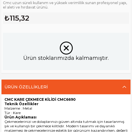
Cmc uzun süreli kullanım ve yüksek verimlilik sunan profesyonel yapı,
el aleti ve hırdavat ürünü.
₺115,32
Ürün stoklarımızda kalmamıştır.
ÜRÜN ÖZELLIKLERI
CMC KARE ÇEKMECE KİLİDİ CMC6690
Teknik Özellikler
Malzeme : Metal
Tür : Kare
Ürün Açıklaması
Çekmecelerinizi ve dolaplarınızı güven altında tutmak için tasarlanmış
şık ve kullanışlı bir çekmece kilitlidir. Modern tasarımı ve dayanıklı
malzemesi ile çekmecelerinize estetik bir görünüm kazandırırken, değerli