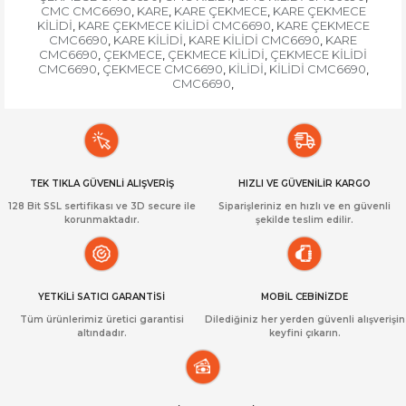
CMC CMC6690
KARE
KARE ÇEKMECE
KARE ÇEKMECE
,
,
,
KİLİDİ
KARE ÇEKMECE KİLİDİ CMC6690
KARE ÇEKMECE
,
,
CMC6690
KARE KİLİDİ
KARE KİLİDİ CMC6690
KARE
,
,
,
CMC6690
ÇEKMECE
ÇEKMECE KİLİDİ
ÇEKMECE KİLİDİ
,
,
,
CMC6690
ÇEKMECE CMC6690
KİLİDİ
KİLİDİ CMC6690
,
,
,
,
CMC6690
,
TEK TIKLA GÜVENLİ ALIŞVERİŞ
HIZLI VE GÜVENİLİR KARGO
128 Bit SSL sertifikası ve 3D secure ile
Siparişleriniz en hızlı ve en güvenli
korunmaktadır.
şekilde teslim edilir.
YETKİLİ SATICI GARANTİSİ
MOBİL CEBİNİZDE
Tüm ürünlerimiz üretici garantisi
Dilediğiniz her yerden güvenli alışverişin
altındadır.
keyfini çıkarın.