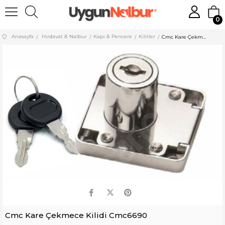
0
Anasayfa
Hırdavat & Nalbur
Kapı & Pencere
Kilitler
Cmc Kare Çekmece Kilidi Cmc6690
Cmc Kare Çekmece Kilidi Cmc6690