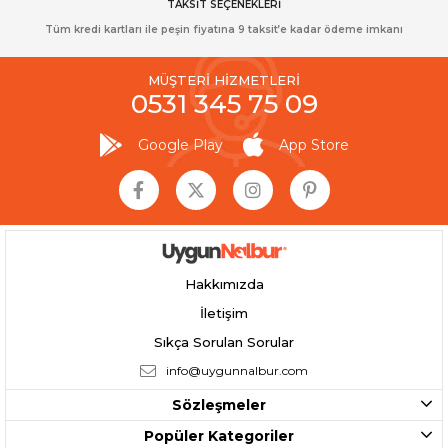
TAKSİT SEÇENEKLERİ
Tüm kredi kartları ile peşin fiyatına 9 taksit’e kadar ödeme imkanı
MÜŞTERİ HİZMETLERİ
0531 345 75 09
Google Play
App Store
Hakkımızda
İletişim
Sıkça Sorulan Sorular
info@uygunnalbur.com
Sözleşmeler
Popüler Kategoriler