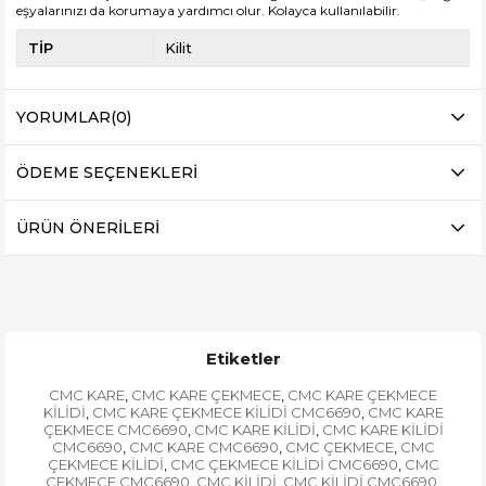
eşyalarınızı da korumaya yardımcı olur. Kolayca kullanılabilir.
TİP
Kilit
YORUMLAR
(0)
ÖDEME SEÇENEKLERI
ÜRÜN ÖNERILERI
Etiketler
CMC KARE
CMC KARE ÇEKMECE
CMC KARE ÇEKMECE
,
,
KİLİDİ
CMC KARE ÇEKMECE KİLİDİ CMC6690
CMC KARE
,
,
ÇEKMECE CMC6690
CMC KARE KİLİDİ
CMC KARE KİLİDİ
,
,
CMC6690
CMC KARE CMC6690
CMC ÇEKMECE
CMC
,
,
,
ÇEKMECE KİLİDİ
CMC ÇEKMECE KİLİDİ CMC6690
CMC
,
,
ÇEKMECE CMC6690
CMC KİLİDİ
CMC KİLİDİ CMC6690
,
,
,