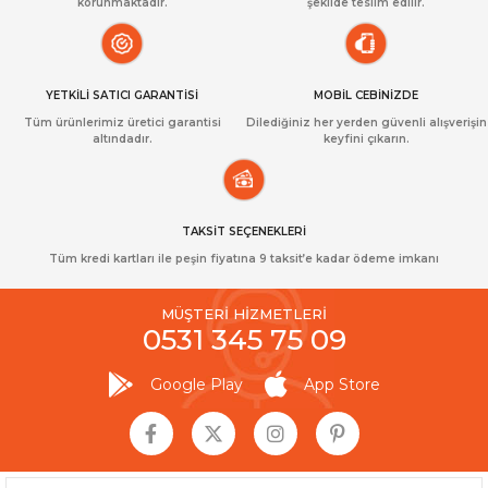
korunmaktadır.
şekilde teslim edilir.
YETKİLİ SATICI GARANTİSİ
MOBİL CEBİNİZDE
Tüm ürünlerimiz üretici garantisi
Dilediğiniz her yerden güvenli alışverişin
altındadır.
keyfini çıkarın.
TAKSİT SEÇENEKLERİ
Tüm kredi kartları ile peşin fiyatına 9 taksit’e kadar ödeme imkanı
MÜŞTERİ HİZMETLERİ
0531 345 75 09
Google Play
App Store