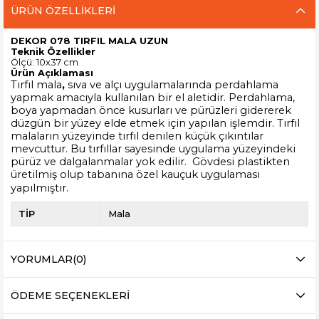
ÜRÜN ÖZELLIKLERI
DEKOR 078 TIRFIL MALA UZUN
Teknik Özellikler
Ölçü: 10x37 cm
Ürün Açıklaması
Tırfıl mala
,
sıva ve alçı uygulamalarında perdahlama
yapmak amacıyla kullanılan bir el aletidir. Perdahlama,
boya yapmadan önce kusurları ve pürüzleri gidererek
düzgün bir yüzey elde etmek için yapılan işlemdir. Tırfıl
malaların yüzeyinde tırfıl denilen küçük çıkıntılar
mevcuttur. Bu tırfıllar sayesinde uygulama yüzeyindeki
pürüz ve dalgalanmalar yok edilir. Gövdesi plastikten
üretilmiş olup tabanına özel kauçuk uygulaması
yapılmıştır.
TİP
Mala
YORUMLAR
(0)
ÖDEME SEÇENEKLERI