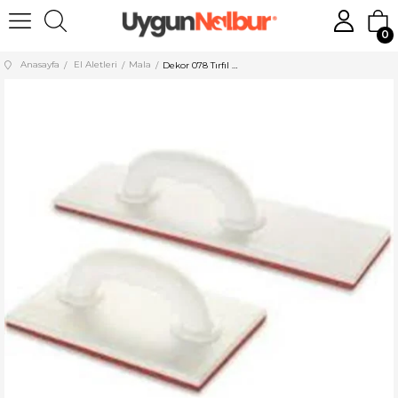
0
Anasayfa
El Aletleri
Mala
Dekor 078 Tırfıl Mala Uzun