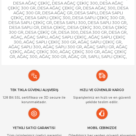
DESA AĞAÇ ÇEKİÇ
DESA AĞAÇ ÇEKİÇ 300
DESA AĞAÇ
,
,
ÇEKİÇ 300 GR
DESA AĞAÇ ÇEKİÇ GR
DESA AĞAÇ 300
DESA
,
,
,
AĞAÇ 300 GR
DESA AĞAÇ GR
DESA SAPLI
DESA SAPLI
,
,
,
ÇEKİÇ
DESA SAPLI ÇEKİÇ 300
DESA SAPLI ÇEKİÇ 300 GR
,
,
,
DESA SAPLI ÇEKİÇ GR
DESA SAPLI 300
DESA SAPLI 300 GR
,
,
,
DESA SAPLI GR
DESA ÇEKİÇ
DESA ÇEKİÇ 300
DESA ÇEKİÇ
,
,
,
300 GR
DESA ÇEKİÇ GR
DESA 300
DESA 300 GR
DESA GR
,
,
,
,
,
AĞAÇ
AĞAÇ SAPLI
AĞAÇ SAPLI ÇEKİÇ
AĞAÇ SAPLI ÇEKİÇ
,
,
,
300
AĞAÇ SAPLI ÇEKİÇ 300 GR
AĞAÇ SAPLI ÇEKİÇ GR
,
,
,
AĞAÇ SAPLI 300
AĞAÇ SAPLI 300 GR
AĞAÇ SAPLI GR
AĞAÇ
,
,
,
ÇEKİÇ
AĞAÇ ÇEKİÇ 300
AĞAÇ ÇEKİÇ 300 GR
AĞAÇ ÇEKİÇ
,
,
,
GR
AĞAÇ 300
AĞAÇ 300 GR
AĞAÇ GR
SAPLI
SAPLI ÇEKİÇ
,
,
,
,
,
,
TEK TIKLA GÜVENLİ ALIŞVERİŞ
HIZLI VE GÜVENİLİR KARGO
128 Bit SSL sertifikası ve 3D secure ile
Siparişleriniz en hızlı ve en güvenli
korunmaktadır.
şekilde teslim edilir.
YETKİLİ SATICI GARANTİSİ
MOBİL CEBİNİZDE
Tüm ürünlerimiz üretici garantisi
Dilediğiniz her yerden güvenli alışverişin