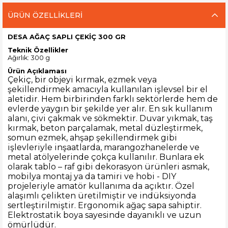
ÜRÜN ÖZELLIKLERI
DESA AĞAÇ SAPLI ÇEKİÇ 300 GR
Teknik Özellikler
Ağırlık: 300 g
Ürün Açıklaması
Çekiç, bir objeyi kırmak, ezmek veya
şekillendirmek amacıyla kullanılan işlevsel bir el
aletidir. Hem birbirinden farklı sektörlerde hem de
evlerde yaygın bir şekilde yer alır. En sık kullanım
alanı, çivi çakmak ve sökmektir. Duvar yıkmak, taş
kırmak, beton parçalamak, metal düzleştirmek,
somun ezmek, ahşap şekillendirmek gibi
işlevleriyle inşaatlarda, marangozhanelerde ve
metal atölyelerinde çokça kullanılır. Bunlara ek
olarak tablo – raf gibi dekorasyon ürünleri asmak,
mobilya montaj ya da tamiri ve hobi - DIY
projeleriyle amatör kullanıma da açıktır. Özel
alaşımlı çelikten üretilmiştir ve indüksiyonda
sertleştirilmiştir.
Ergonomik ağaç sapa sahiptir.
Elektrostatik boya sayesinde dayanıklı ve uzun
ömürlüdür.