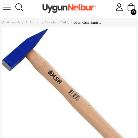
0
Anasayfa
El Aletleri
Çekiçler
Çekiç
Desa Ağaç Saplı Çekiç 300 gr