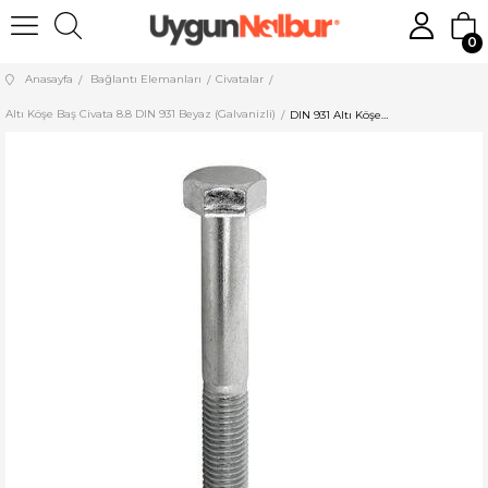
0
Anasayfa
Bağlantı Elemanları
Civatalar
Altı Köşe Baş Civata 8.8 DIN 931 Beyaz (Galvanizli)
DIN 931 Altı Köşe Başlı Cıvata – 10.9 Kalite Yarım Dişli Beyaz Galvanizli (M5–M24) - 100 ADET