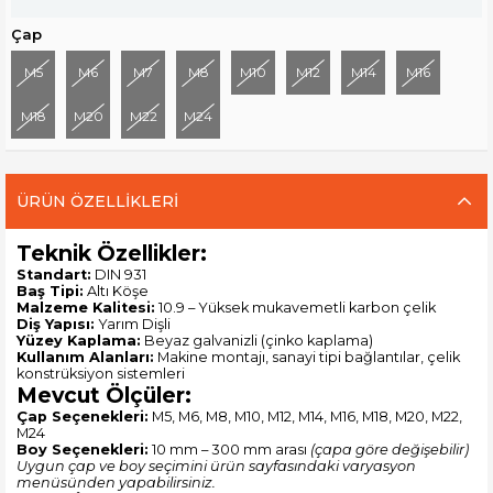
Çap
M5
M6
M7
M8
M10
M12
M14
M16
M18
M20
M22
M24
ÜRÜN ÖZELLIKLERI
Teknik Özellikler:
Standart:
DIN 931
Baş Tipi:
Altı Köşe
Malzeme Kalitesi:
10.9 – Yüksek mukavemetli karbon çelik
Diş Yapısı:
Yarım Dişli
Yüzey Kaplama:
Beyaz galvanizli (çinko kaplama)
Kullanım Alanları:
Makine montajı, sanayi tipi bağlantılar, çelik
konstrüksiyon sistemleri
Mevcut Ölçüler:
Çap Seçenekleri:
M5, M6, M8, M10, M12, M14, M16, M18, M20, M22,
M24
Boy Seçenekleri:
10 mm – 300 mm arası
(çapa göre değişebilir)
Uygun çap ve boy seçimini ürün sayfasındaki varyasyon
menüsünden yapabilirsiniz.