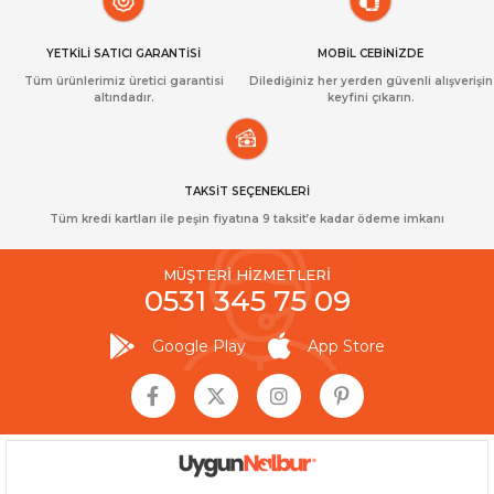
YETKİLİ SATICI GARANTİSİ
MOBİL CEBİNİZDE
Tüm ürünlerimiz üretici garantisi
Dilediğiniz her yerden güvenli alışverişin
altındadır.
keyfini çıkarın.
TAKSİT SEÇENEKLERİ
Tüm kredi kartları ile peşin fiyatına 9 taksit’e kadar ödeme imkanı
MÜŞTERİ HİZMETLERİ
0531 345 75 09
Google Play
App Store