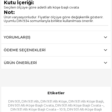
Kutu İçeriği:
Seçilen ölçüye göre adetli altı köşe başlı cıvata
Not:
Ürün varyasyonludur. Fiyatlar ölçüye göre değişkenlik gösterir.
Uyumlu DIN 934 somunlarıyla birlikte kullanılması önerilir.
YORUMLAR
(0)
ÖDEME SEÇENEKLERI
ÜRÜN ÖNERILERI
Etiketler
DIN 931
DIN 931 Altı
DIN 931 Altı Köşe
DIN 931 Altı Köşe Başlı
,
,
,
,
DIN 931 Altı Köşe Başlı Cıvata
DIN 931 Altı Köşe Başlı Cıvata –
,
,
DIN 931 Altı Köşe Başlı Cıvata – 10.9
DIN 931 Altı Köşe Başlı
,